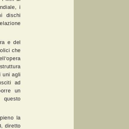
diale, i
i dischi
relazione
ra e del
olici che
ell’opera
truttura
 uni agli
sciti ad
porre un
i questo
pieno la
, diretto