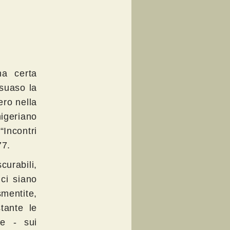
na certa
suaso la
ero nella
nigeriano
Incontri
77.
curabili,
ci siano
smentite,
tante le
pe - sui