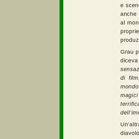
e scen
anche p
al mon
propri
produz
Grau p
diceva
sensaz
di fil
mondo 
magici
terri
dell’i
Un’alt
diavol