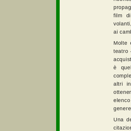
propag
film d
volanti
ai cam
Molte 
teatro 
acquis
è quel
comples
altri 
ottene
elenco
genere
Una de
citazio