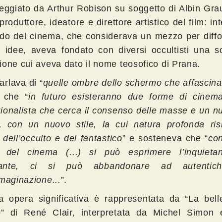
eggiato da Arthur Robison su soggetto di Albin Gra
roduttore, ideatore e direttore artistico del film: in
do del cinema, che considerava un mezzo per diffo
e idee, aveva fondato con diversi occultisti una s
ione cui aveva dato il nome teosofico di Prana.
arlava di “
quelle ombre dello schermo che affascinan
 che “
in futuro esisteranno due forme di cinema:
ionalista che cerca il consenso delle masse e un n
m, con un nuovo stile, la cui natura profonda ris
dell’occulto e del fantastico
” e sosteneva che “
con
 del cinema (...) si può esprimere l’inquieta
ficante, ci si può abbandonare ad autentic
mmaginazione...
”.
ra opera significativa è rappresentata da “La bell
o” di René Clair, interpretata da Michel Simon