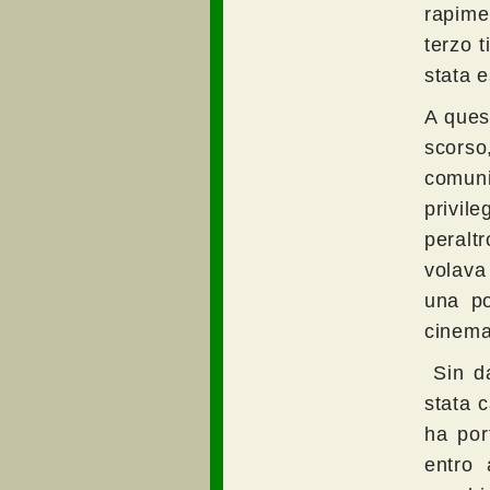
rapimen
terzo t
stata 
A ques
scorso
comuni
privil
peralt
volava 
una po
cinema
Sin da
stata 
ha por
entro 