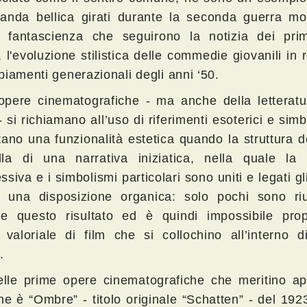
anda bellica girati durante la seconda guerra mon
i fantascienza che seguirono la notizia dei prim
, l'evoluzione stilistica delle commedie giovanili in 
biamenti generazionali degli anni ‘50.
opere cinematografiche - ma anche della letteratu
- si richiamano all’uso di riferimenti esoterici e simb
tano una funzionalità estetica quando la struttura d
la di una narrativa iniziatica, nella quale la s
siva e i simbolismi particolari sono uniti e legati gli
in una disposizione organica: solo pochi sono riu
re questo risultato ed è quindi impossibile pro
 valoriale di film che si collochino all’interno d
.
lle prime opere cinematografiche che meritino ap
ne è “Ombre” - titolo originale “Schatten” - del 1923