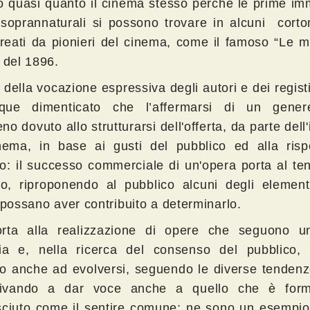
o quasi quanto il cinema stesso perché le prime im
 soprannaturali si possono trovare in alcuni corto
creati da pionieri del cinema, come il famoso “Le 
 del 1896.
à della vocazione espressiva degli autori e dei regist
que dimenticato che l’affermarsi di un gene
o dovuto allo strutturarsi dell'offerta, da parte dell'
nema, in base ai gusti del pubblico ed alla risp
o: il successo commerciale di un'opera porta al ten
rlo, riproponendo al pubblico alcuni degli element
 possano aver contribuito a determinarlo.
rta alla realizzazione di opere che seguono u
gia e, nella ricerca del consenso del pubblico, 
o anche ad evolversi, seguendo le diverse tendenze
rivando a dar voce anche a quello che è form
sciuto come il sentire comune; ne sono un esempio 