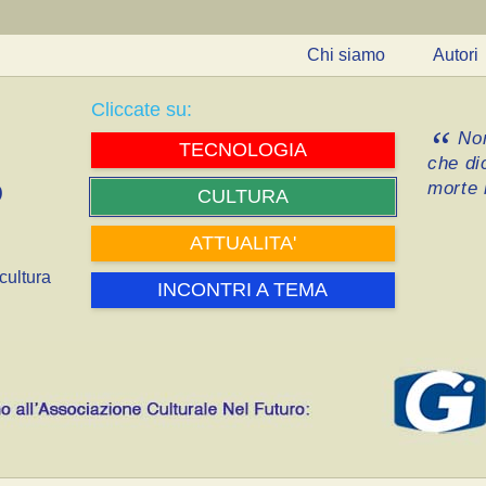
Chi siamo
Autori
Cliccate su:
Non
TECNOLOGIA
che di
morte i
CULTURA
ATTUALITA'
cultura
INCONTRI A TEMA