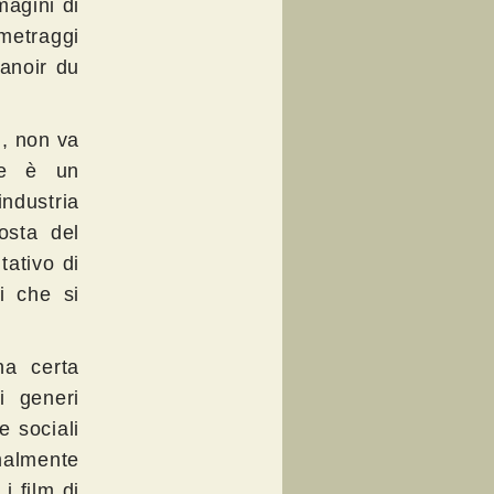
magini di
metraggi
manoir du
i, non va
re è un
industria
osta del
tativo di
i che si
na certa
i generi
 sociali
almente
i film di