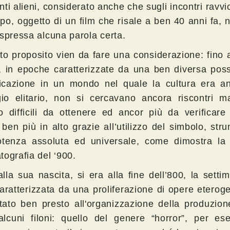
ti alieni, considerato anche che sugli incontri ravvic
ipo, oggetto di un film che risale a ben 40 anni fa, 
espressa alcuna parola certa.
to proposito vien da fare una considerazione: fino 
, in epoche caratterizzate da una ben diversa possi
cazione in un mondo nel quale la cultura era a
egio elitario, non si cercavano ancora riscontri ma
ro difficili da ottenere ed ancor più da verificar
ben più in alto grazie all’utilizzo del simbolo, str
tenza assoluta ed universale, come dimostra la
tografia del ‘900.
lla sua nascita, si era alla fine dell’800, la setti
caratterizzata da una proliferazione di opere etero
tato ben presto all'organizzazione della produzion
alcuni filoni: quello del genere “horror”, per es