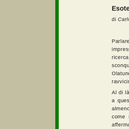
Esote
di
Carl
Parla
impres
ricerc
sconqu
Olatun
ravvici
Al di l
a ques
almeno
come s
afferm