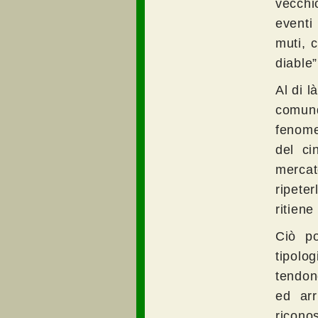
vecchi
eventi
muti, 
diable”
Al di l
comun
fenomen
del ci
mercat
ripete
ritiene
Ciò po
tipolo
tendon
ed ar
ricono