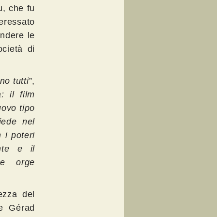
u, che fu
teressato
ndere le
ocietà di
o tutti
”,
 il film
uovo tipo
iede nel
 i poteri
nte e il
he orge
ezza del
 e Gérad