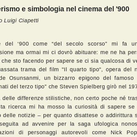
rismo e simbologia nel cinema del '900
o Luigi Ciapetti
re del ‘900 come “del secolo scorso” mi fa u
sione ma ormai mi ci dovrò abituare: me ne ha per
a che sto facendo per sapere se ci sia qualcosa di v
assata trama del film "Il quarto tipo", opera del 
de Osunsanmi, un bizzarro epigono del famoso “
nati del terzo tipo” che Steven Spielberg girò nel 19
à delle differenze stilistiche, non certo poche né tras
ta ricerca mi ha mosso la curiosità di sapere se 
 delle notizie – per quanto disattese o addirittura 
eguita ad avvenire per la saga ufologica nonos
azioni di personaggi autorevoli come Nick Po