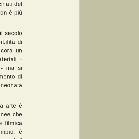
inati del
non è più
al secolo
bilità di
ncora un
teriali -
e - ma si
umento di
 neonata
ma arte è
genee che
e filmica
empio, è