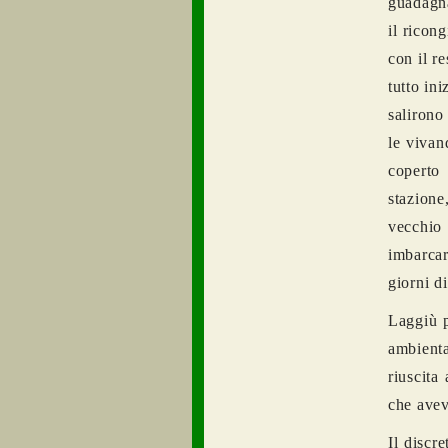
guadagna
il ricon
con il r
tutto in
salirono
le vivan
coperto
stazione
vecchio 
imbarca
giorni d
Laggiù p
ambienta
riuscita
che aveva
Il discr