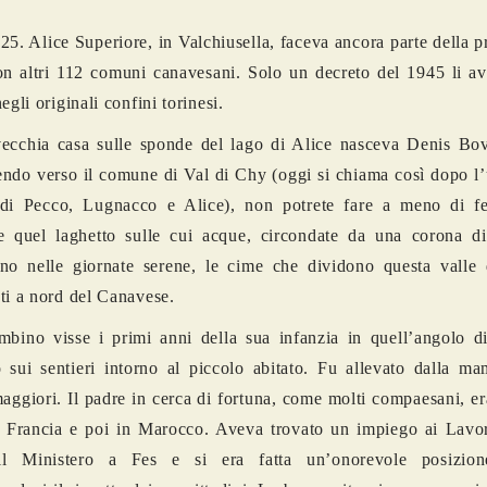
925. Alice Superiore, in Valchiusella, faceva ancora parte della p
n altri 112 comuni canavesani. Solo un decreto del 1945 li avr
egli originali confini torinesi.
vecchia casa sulle sponde del lago di Alice nasceva Denis Bo
endo verso il comune di Val di Chy (oggi si chiama così dopo l
di Pecco, Lugnacco e Alice), non potrete fare a meno di f
 quel laghetto sulle cui acque, circondate da una corona di 
no nelle giornate serene, le cime che dividono questa valle d
ti a nord del Canavese.
bino visse i primi anni della sua infanzia in quell’angolo di
 sui sentieri intorno al piccolo abitato. Fu allevato dalla m
 maggiori. Il padre in cerca di fortuna, come molti compaesani, e
 Francia e poi in Marocco. Aveva trovato un impiego ai Lavor
il Ministero a Fes e si era fatta un’onorevole posizione