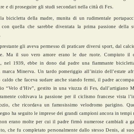
e e di proseguire gli studi secondari nella città di Fes.
a bicicletta della madre, munita di un rudimentale portapacch
 con quella che sarebbe diventata la prima passione della su
.
 prestante gli aveva permesso di praticare diversi sport, dal calci
xe. Ma il suo vero amore erano le due ruote. Compiuto il c
ri, nel 1939, ebbe in dono dal padre una fiammante biciclett
i marca Minerva. Un tardo pomeriggio all’inizio dell’estate af
 caldo che faceva sudare anche stando fermi, il padre accomp
io “Velo d’Hiv”, gestito in una viuzza di Fes, dall’artigiano 
ramente coltivava la passione per il ciclismo francese vista l’
ozio, che ricordava un famosissimo velodromo parigino. Que
 legno ha seguito le imprese dei grandi campioni ancora in tempi 
non erano molte per cui il padre firmò numerose cambiali a ga
o, che fu completato personalmente dallo stesso Denis, al suo 