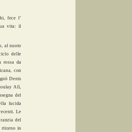
i, fece l’
a vita: il
o, al nuoto
iclo delle
a rossa da
ricana, con
agnò Denis
Moulay Alì,
insegna del
lla lucida
recenti. Le
ranzia del
ritorno in