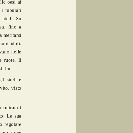
lle oasi ai
 i tubulari
a piedi. Su
sa, fino a
a meritarsi
uoi idoli.
vano nelle
e ruote. Il
i lui.
li studi e
vito, visto
ncontrato i
ato. La sua
to regolare
niera, dove