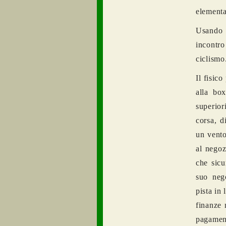
elementar
Usando l
incontro
ciclismo
Il fisico
alla bo
superio
corsa, d
un vento
al negoz
che sicu
suo neg
pista in
finanze 
pagament