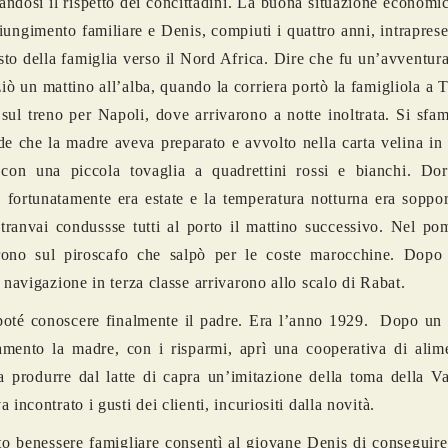
ndosi il rispetto dei concittadini. La buona situazione economi
giungimento familiare e Denis, compiuti i quattro anni, intraprese
esto della famiglia verso il Nord Africa. Dire che fu un’avventura
iziò un mattino all’alba, quando la corriera portò la famigliola a 
 sul treno per Napoli, dove arrivarono a notte inoltrata. Si sf
de che la madre aveva preparato e avvolto nella carta velina in
 con una piccola tovaglia a quadrettini rossi e bianchi. Do
, fortunatamente era estate e la temperatura notturna era soppo
tranvai condussse tutti al porto il mattino successivo. Nel po
rono sul piroscafo che salpò per le coste marocchine. Dopo 
i navigazione in terza classe arrivarono allo scalo di Rabat.
oté conoscere finalmente il padre. Era l’anno 1929. Dopo un 
mento la madre, con i risparmi, aprì una cooperativa di alime
 a produrre dal latte di capra un’imitazione della toma della Va
 incontrato i gusti dei clienti, incuriositi dalla novità.
eto benessere famigliare consentì al giovane Denis di conseguire