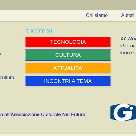
Chi siamo
Autori
Cliccate su:
Non
TECNOLOGIA
che di
morte i
CULTURA
ATTUALITA'
cultura
INCONTRI A TEMA