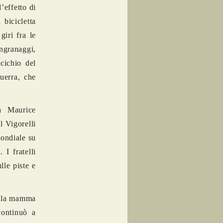
’effetto di
bicicletta
giri fra le
granaggi,
ccichio del
uerra, che
a Maurice
l Vigorelli
ondiale su
I fratelli
lle piste e
della mamma
continuò a