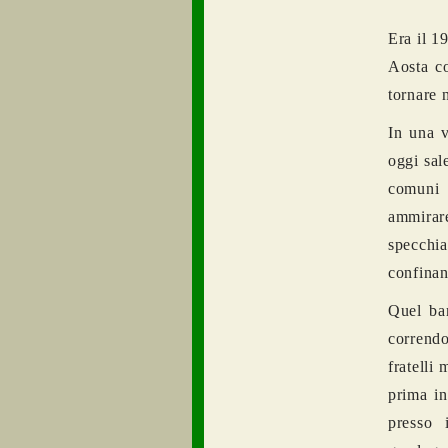
Era il 1
Aosta co
tornare n
In una 
oggi sal
comuni 
ammirare
specchia
confinan
Quel bam
correndo
fratelli
prima in
presso 