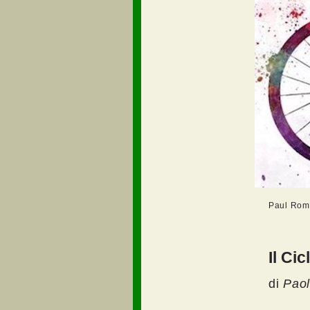
Paul Romm
Il Cic
di
Paol