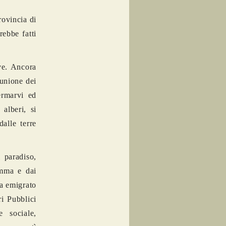
rovincia di
ebbe fatti
ve. Ancora
’unione dei
ermarvi ed
alberi, si
alle terre
 paradiso,
amma e dai
ra emigrato
i Pubblici
 sociale,