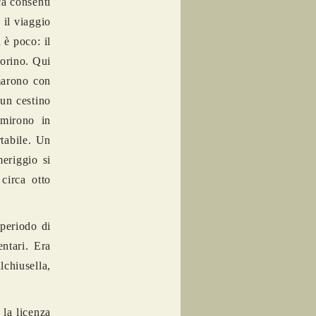
ca consentì
 il viaggio
 è poco: il
Torino. Qui
amarono con
 un cestino
rmirono in
rtabile. Un
meriggio si
circa otto
periodo di
ntari. Era
lchiusella,
 la licenza