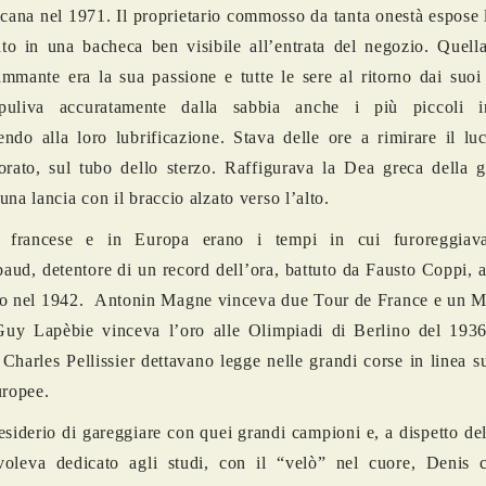
ricana nel 1971. Il proprietario commosso da tanta onestà espose l
o in una bacheca ben visibile all’entrata del negozio. Quella 
ammante era la sua passione e tutte le sere al ritorno dai suoi 
puliva accuratamente dalla sabbia anche i più piccoli in
ndo alla loro lubrificazione. Stava delle ore a rimirare il lu
orato, sul tubo dello sterzo. Raffigurava la Dea greca della g
una lancia con il braccio alzato verso l’alto.
a francese e in Europa erano i tempi in cui furoreggiav
ud, detentore di un record dell’ora, battuto da Fausto Coppi, a
no nel 1942. Antonin Magne vinceva due Tour de France e un M
Guy Lapèbie vinceva l’oro alle Olimpiadi di Berlino del 1936. 
Charles Pellissier dettavano legge nelle grandi corse in linea su
uropee.
esiderio di gareggiare con quei grandi campioni e, a dispetto 
voleva dedicato agli studi, con il “velò” nel cuore, Denis 