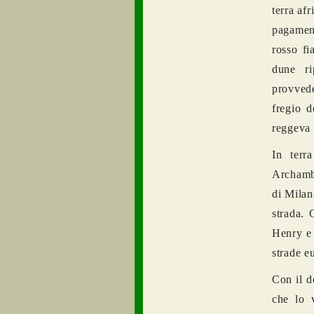
terra af
pagament
rosso fi
dune ri
provvede
fregio d
reggeva 
In terr
Archamba
di Mila
strada. 
Henry e 
strade e
Con il d
che lo 