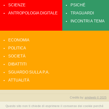
SCIENZE
PSICHÉ
ANTROPOLOGIA DIGITALE
TRAGUARDI
INCONTRI A TEMA
ECONOMIA
POLITICA
SOCIETÀ
DIBATTITI
SGUARDO SULLA P.A.
ATTUALITÀ
Credits by:
amdweb © 2025
Questo sito non ti chiede di esprimere il consenso dei cookie perché