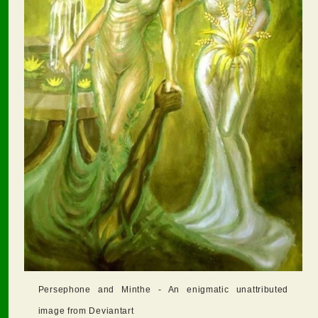
Persephone and Minthe - An enigmatic unattributed
image from Deviantart