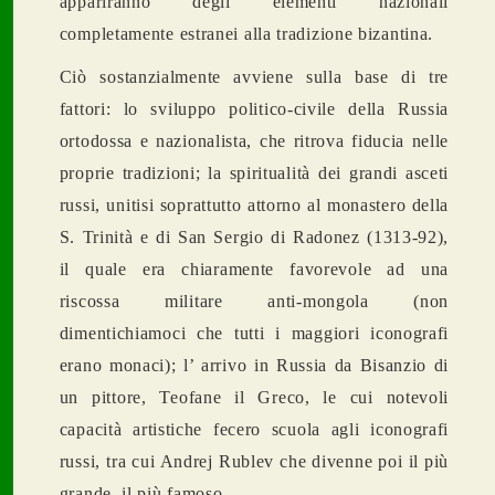
appariranno degli elementi nazionali
completamente estranei alla tradizione bizantina.
Ciò sostanzialmente avviene sulla base di tre
fattori: lo sviluppo politico-civile della Russia
ortodossa e nazionalista, che ritrova fiducia nelle
proprie tradizioni; la spiritualit
à
dei grandi asceti
russi, unitisi soprattutto attorno al monastero della
S. Trinit
à
e di San Sergio di Radonez (1313-92),
il quale era chiaramente favorevole ad una
riscossa militare anti-mongola (non
dimentichiamoci che tutti i maggiori iconografi
erano monaci); l’ arrivo in Russia da Bisanzio di
un pittore, Teofane il Greco, le cui notevoli
capacit
à
artistiche fecero scuola agli iconografi
russi, tra cui Andrej
Rublev
che divenne poi il più
grande, il più famoso.