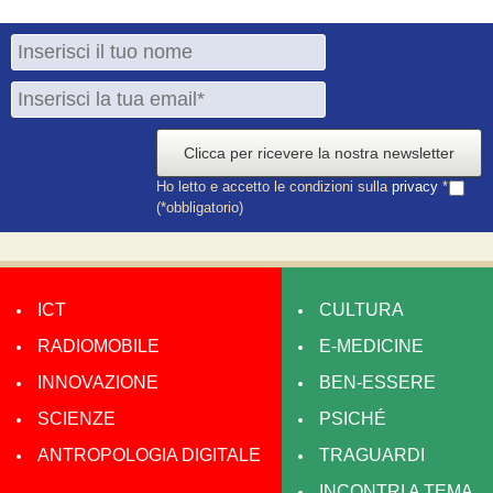
Clicca per ricevere la nostra newsletter
Ho letto e accetto le condizioni sulla
privacy
*
(*obbligatorio)
ICT
CULTURA
RADIOMOBILE
E-MEDICINE
INNOVAZIONE
BEN-ESSERE
SCIENZE
PSICHÉ
ANTROPOLOGIA DIGITALE
TRAGUARDI
INCONTRI A TEMA