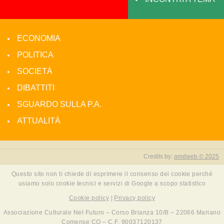
ECONOMIA
POLITICA
SOCIETÀ
DIBATTITI
SGUARDO SULLA P.A.
ATTUALITÀ
Credits by:
amdweb © 2025
Questo sito non ti chiede di esprimere il consenso dei cookie perché
usiamo solo cookie tecnici e servizi di Google a scopo statistico
Cookie policy
|
Privacy policy
Associazione Culturale Nel Futuro – Corso Brianza 10/B – 22066 Mariano
Comense CO – C.F. 90037120137