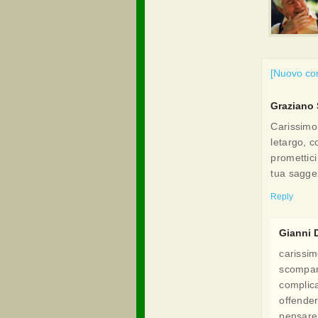
[Nuovo c
Graziano
Carissimo 
letargo, c
promettici
tua sagge
Reply
Gianni 
carissim
scompari
complica
offender
pensare 