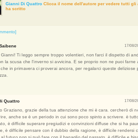
Gianni Di Quattro
Clicca il nome dell'autore per vedere tutti gli 
ha scritto
ommento]
 Saibene
17/08/2
Gianni! Ti leggo sempre troppo volentieri, non farci il dispetto di an
on la scusa che l'inverno si avvicina. E se proprio non ne puoi farne
 che in primavera ci proverai ancora, per regalarci queste deliziose pi
zza.
Di Quattro
17/08/2
o Graziano, grazie della tua attenzione che mi è cara. cercherò di n
re, anche se è un periodo in cui sono poco spinto a scrivere. è tutt
to, è difficile superare pregiudizi e convinzioni diffuse che si ha pau
e, è difficile pensare con il dubbio della ragione, è difficile rendersi
al futuro non si può fare con il bagaglio del passato, è difficile e b