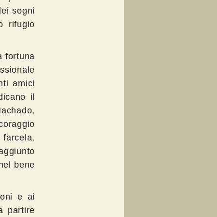
dei sogni
 rifugio
.
a fortuna
essionale
nti amici
dicano il
 Machado,
 coraggio
farcela,
raggiunto
 nel bene
oni e ai
a partire