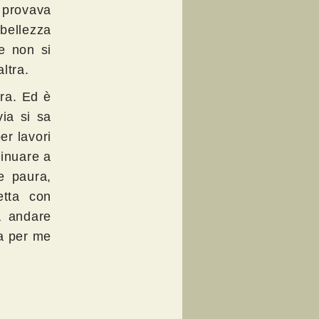
i provava
 bellezza
e non si
ltra.
ora. Ed è
ia si sa
er lavori
tinuare a
e paura,
etta con
a andare
ma per me