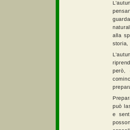
L’autu
pensan
guarda
natura
alla s
storia,
L’autu
riprend
però, 
cominc
prepara
Prepara
può la
e sent
posson