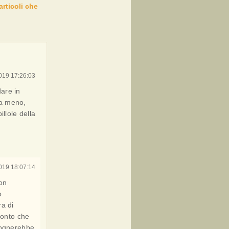
articoli che
019 17:26:03
dare in
 a meno,
llole della
019 18:07:14
on
o
ra di
 conto che
isognerebbe