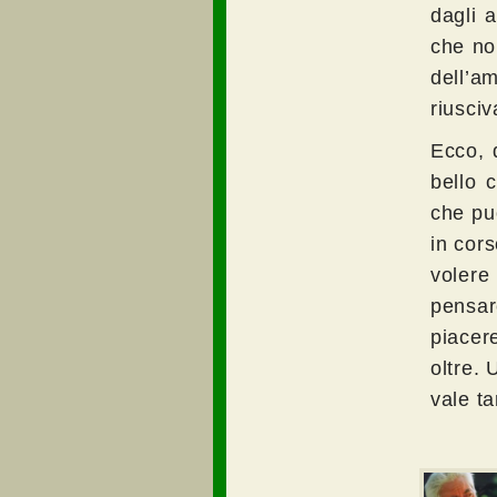
dagli 
che no
dell’a
riusciv
Ecco, 
bello 
che pu
in cor
volere
pensar
piacer
oltre. 
vale ta