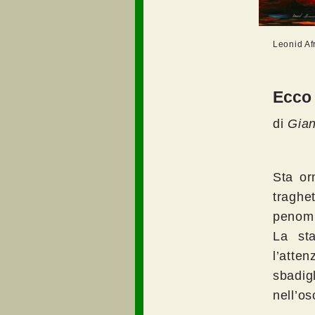
Leonid Afr
Ecco 
di
Gian
Sta or
traghet
penombr
La sta
l’atte
sbadi
nell’os