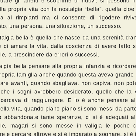
idare gli affetti e scoprirne di nuovi, si possono r
lla propria vita con la nostalgia “bella”, quella cio
ta ai rimpianti ma ci consente di rigodere rivi
o, una persona, una situazione, un successo.
talgia bella è quella che nasce da una serenità d’a
e di amare la vita, dalla coscienza di avere fatto 
le, a prescindere da errori o successi.
lgia bella pensare alla propria infanzia e ricordare 
propria famiglia anche quando questa aveva grande d
are avanti, quando sbagliava, non capiva, non pot
 che i sogni avrebbero desiderato, quello che la v
 cercava di raggiungere. E lo è anche pensare al
ella vita, quando piano piano si sono messi da parte
o abbandonate tante speranze, ci si è adeguati all
ile, magari si sono messe in valigia le poche 
re e cercare altrove e si è imparato a sognare, si è