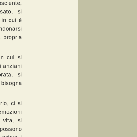
osciente,
sato, si
in cui è
ndonarsi
a propria
in cui si
i anziani
rata, si
 bisogna
lo, ci si
 emozioni
vita, si
 possono