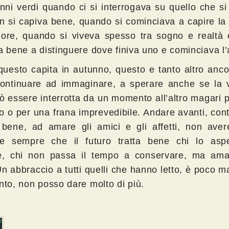
anni verdi quando ci si interrogava su quello che s
n si capiva bene, quando si cominciava a capire la
more, quando si viveva spesso tra sogno e realtà 
a bene a distinguere dove finiva uno e cominciava l’a
questo capita in autunno, questo e tanto altro anc
continuare ad immaginare, a sperare anche se la v
ò essere interrotta da un momento all’altro magari p
so o per una frana imprevedibile. Andare avanti, con
 bene, ad amare gli amici e gli affetti, non aver
e sempre che il futuro tratta bene chi lo asp
e, chi non passa il tempo a conservare, ma am
Un abbraccio a tutti quelli che hanno letto, è poco 
nto, non posso dare molto di più.