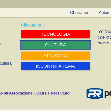
Chi siamo
Autori
Cliccate su:
Non
TECNOLOGIA
che di
morte i
CULTURA
ATTUALITA'
cultura
INCONTRI A TEMA