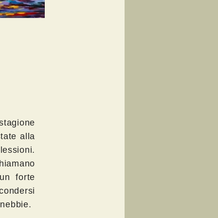
stagione
tate alla
lessioni.
chiamano
un forte
ondersi
 nebbie.