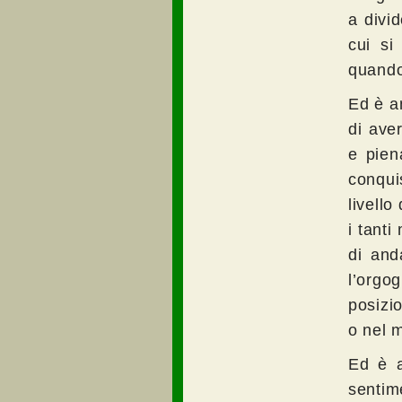
a divid
cui si
quando 
Ed è an
di ave
e pien
conqui
livell
i tanti
di and
l’orgo
posizio
o nel 
Ed è a
sentim