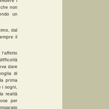
ivedere i
è che non
vendo un
nimo, dal
sempre il
l’affetto
ifficoltà
eva dare
oglia di
la prima
 i sogni,
a realtà
cose per
 imparato