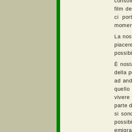
consol
film de
ci por
moment
La nos
piacer
possibi
È nosta
della 
ad and
quello
vivere
parte d
si son
possib
emigra