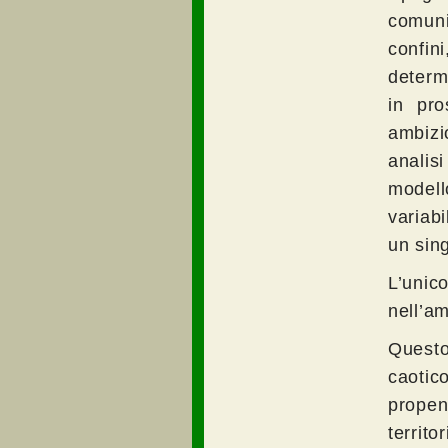
comuni
confin
determi
in pro
ambizio
analis
modell
variabi
un sing
L’unico
nell’a
Questo
caoti
prope
territ