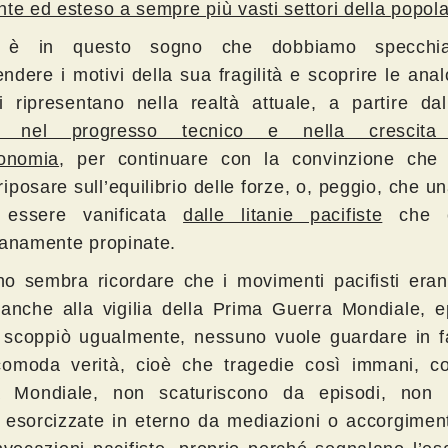
nte ed esteso a sempre più vasti settori della popol
a è in questo sogno che dobbiamo specchia
ndere i motivi della sua fragilità e scoprire le ana
i ripresentano nella realtà attuale, a partire da
ia nel progresso tecnico e nella crescita 
conomia
, per continuare con la convinzione che
iposare sull’equilibrio delle forze, o, peggio, che u
 essere vanificata
dalle litanie pacifiste
che c
ianamente propinate.
o sembra ricordare che i movimenti pacifisti erano
i anche alla vigilia della Prima Guerra Mondiale, 
 scoppiò ugualmente, nessuno vuole guardare in f
omoda verità, cioè che tragedie così immani, 
a Mondiale, non scaturiscono da episodi, non
 esorcizzate in eterno da mediazioni o accorgimenti