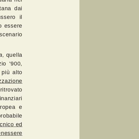
tana dai
ssero il
o essere
scenario
a,
quella
io '900,
più alto
izzazione
ritrovato
inanziari
uropea e
robabile
ecnico ed
nessere