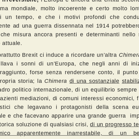
ma mondiale, molto incoerente e certo molto lon
di un tempo, e che i motivi profondi che condu
ente ad una guerra dissennata nel 1914 potrebber
lche misura ancora presenti e determinanti nello 
o attuale.
attutto Brexit ci induce a ricordare un’altra
Chimer
llava i sonni di un’Europa, che negli anni di iniz
raggiunto, forse senza rendersene conto, il punto 
ropria storia; la
Chimera
di una sostanziale
stabil
dro politico internazionale, di un equilibrio sempre 
azienti mediazioni, di comuni interessi economici, f
stici che legavano i protagonisti della scena e
le e che facevano apparire una grande guerra imp
torica soluzione di qualsiasi crisi,
di un progresso t
mico apparentemente inarrestabile, di un be