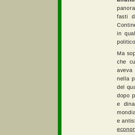
panora
fasti 
Contin
in qua
politic
Ma sopr
che cu
aveva 
nella p
del qua
dopo p
e dina
mondia
e antis
econo