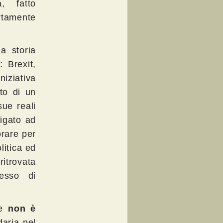
, fatto
rtamente
la storia
 Brexit,
niziativa
to di un
sue reali
igato ad
orare per
litica ed
itrovata
cesso di
e
non è
aria nel