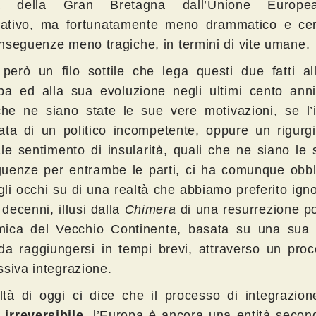
ita della Gran Bretagna dall’Unione Europea
icativo, ma fortunatamente meno drammatico e ce
nseguenze meno tragiche, in termini di vite umane.
 però un filo sottile che lega questi due fatti al
pa ed alla sua evoluzione negli ultimi cento anni:
che ne siano state le sue vere motivazioni, se l’i
ata di un politico incompetente, oppure un rigurgi
ale sentimento di insularità, quali che ne siano le 
uenze per entrambe le parti, ci ha comunque obbl
gli occhi su di una realtà che abbiamo preferito ign
 decenni, illusi dalla
Chimera
di una resurrezione po
ica del Vecchio Continente, basata su una sua r
 da raggiungersi in tempi brevi, attraverso un pro
ssiva integrazione.
ltà di oggi ci dice che il processo di integrazion
irreversibile,
l’Europa è ancora una entità second