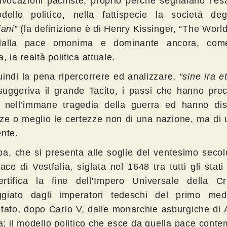
nvocazioni pacifiste, proprio perché segnalano l’esa
ello politico, nella fattispecie la società deg
iani”
(la definizione è di Henry Kissinger, “The World
dalla pace omonima e dominante ancora, come
, la realtà politica attuale.
uindi la pena ripercorrere ed analizzare,
“sine ira e
uggeriva il grande Tacito, i passi che hanno preci
nell’immane tragedia della guerra ed hanno dist
ze o meglio le certezze non di una nazione, ma di 
ente.
pa, che si presenta alle soglie del ventesimo seco
ace di Vestfalia, siglata nel 1648 tra tutti gli stati
rtifica la fine dell’Impero Universale della Cris
giato dagli imperatori tedeschi del primo me
itato, dopo Carlo V, dalle monarchie asburgiche di 
; il modello politico che esce da quella pace cont