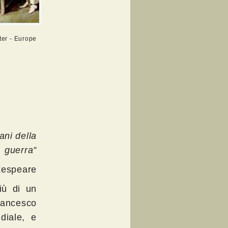
ter - Europe
ni della
guerra”
kespeare
iù di un
rancesco
diale, e