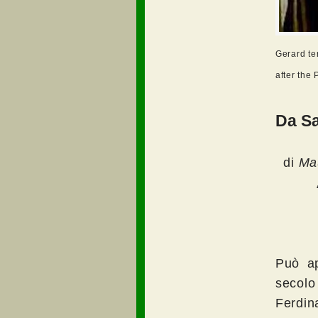
Gerard te
after the
Da Sa
di
Ma
“Con 
Può ap
secolo
Ferdin