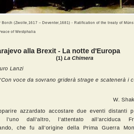
r Borch (Zwolle,1617 – Deventer,1681) - Ratification of the treaty of Müns
 Peace of Westphalia
rajevo alla Brexit -
La notte d'Europa
(1)
La Chimera
uro Lanzi
voce da sovrano griderà strage e scatenerà i ca
W. Sha
parire azzardato accostare due eventi distanti p
 l’uno dall’altro, l’attentato all’arciduca F
ando, che fu all’origine della Prima Guerra Mon