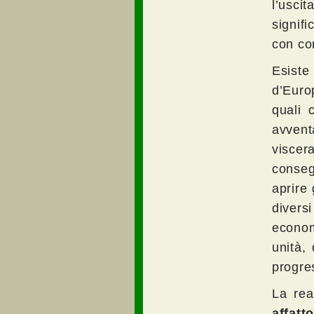
l’usc
signif
con co
Esiste
d’Euro
quali 
avvent
viscer
conseg
aprire 
diversi
econom
unità,
progre
La rea
affatto