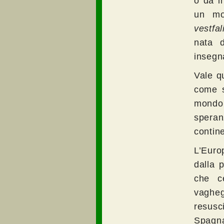
o da i
un mod
vestfal
nata 
insegna
Vale q
come s
mondo 
speran
contin
L’Euro
dalla p
che ce
vagheg
resusc
Spagna