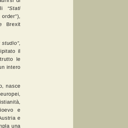
urirsi di
li
“Stati
 order”),
 Brexit
t studio”
,
pitato il
rutto le
un intero
lo, nasce
 europei,
tianità,
dioevo e
Austria e
empla una