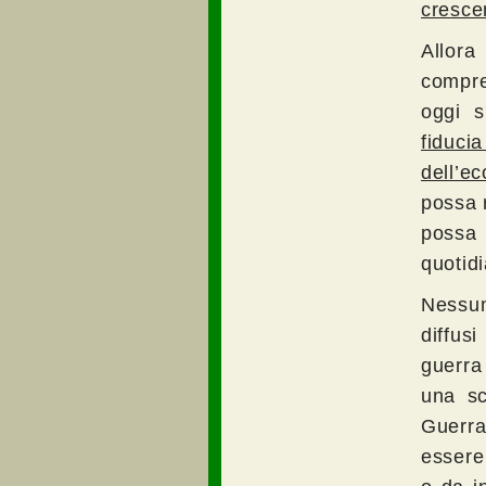
cresce
Allor
compre
oggi s
fiduc
dell’e
possa r
possa
quotid
Nessun
diffus
guerra
una sc
Guerr
essere