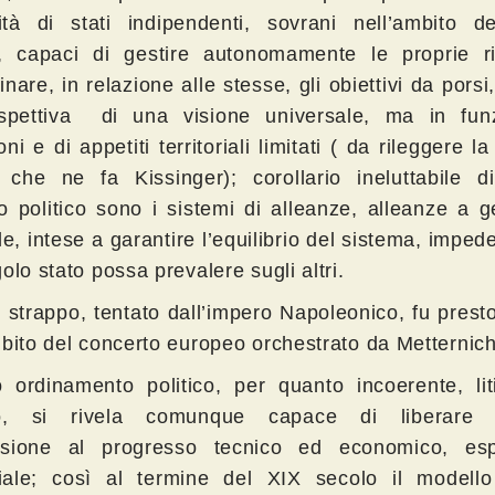
tà di stati indipendenti, sovrani nell’ambito de
i, capaci di gestire autonomamente le proprie r
nare, in relazione alle stesse, gli obiettivi da porsi
spettiva di una visione universale, ma in fun
ni e di appetiti territoriali limitati ( da rileggere la
i che ne fa Kissinger); corollario ineluttabile d
o politico sono i sistemi di alleanze, alleanze a 
le, intese a garantire l’equilibrio del sistema, impe
olo stato possa prevalere sugli altri.
 strappo, tentato dall’impero Napoleonico, fu presto
mbito del concerto europeo orchestrato da Metternich
 ordinamento politico, per quanto incoerente, lit
co, si rivela comunque capace di liberare e
nsione al progresso tecnico ed economico, es
oriale; così al termine del XIX secolo il modello 