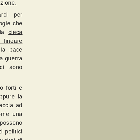
azione.
rci per
logie che
lla
cieca
lineare
 la pace
na guerra
i sono
 forti e
eppure la
accia ad
come una
 possono
 politici