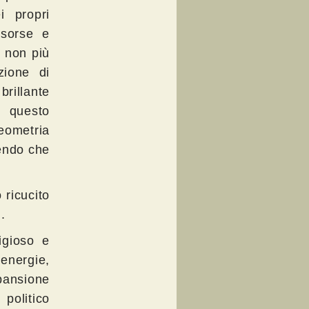
i propri
isorse e
, non più
zione di
 brillante
i questo
geometria
dendo che
 ricucito
.
igioso e
nergie,
pansione
politico