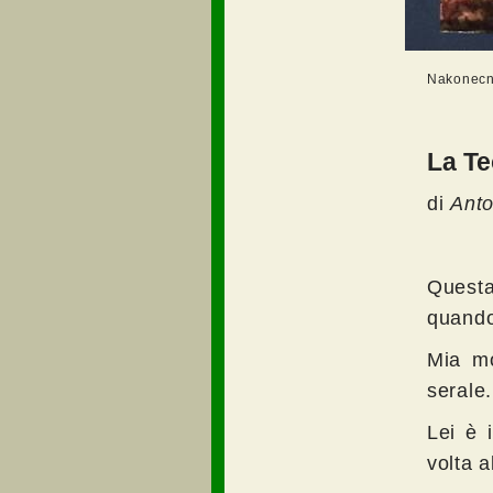
Nakonecny
La Te
di
Anto
Questa
quando
Mia mo
serale.
Lei è 
volta a