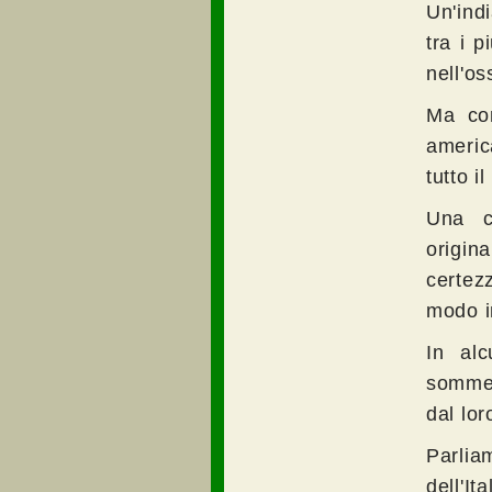
Un'ind
tra i p
nell'os
Ma con
americ
tutto 
Una ca
origin
certezz
modo in
In alc
sommes
dal lo
Parlia
dell'It