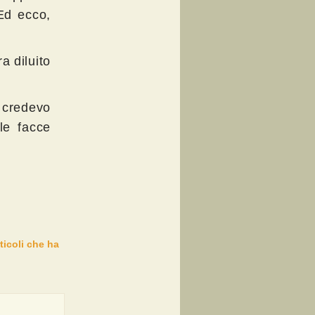
Ed ecco,
a diluito
credevo
le facce
rticoli che ha