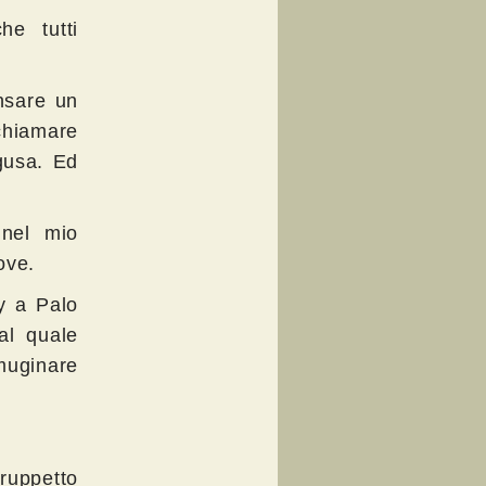
he tutti
nsare un
chiamare
gusa. Ed
 nel mio
ove.
ty a Palo
al quale
imuginare
ruppetto