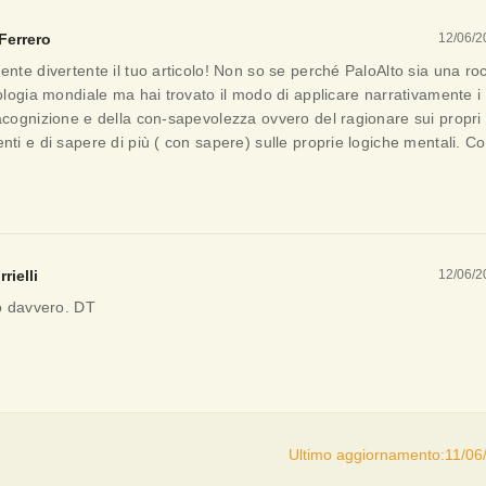
Ferrero
12/06/2
nte divertente il tuo articolo! Non so se perché PaloAlto sia una ro
ologia mondiale ma hai trovato il modo di applicare narrativamente i 
acognizione e della con-sapevolezza ovvero del ragionare sui propri
ti e di sapere di più ( con sapere) sulle proprie logiche mentali. Cor
rielli
12/06/2
lo davvero. DT
Ultimo aggiornamento:11/06