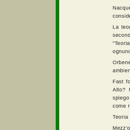
Nacque
conside
La teo
second
"Teori
ognuno
Orben
ambien
Fast f
Alto? 
spiego
come r
Teoria
Mezz'o