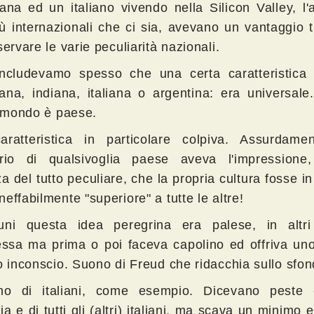
iana ed un italiano vivendo nella Silicon Valley, l
iù internazionali che ci sia, avevano un vantaggio t
servare le varie peculiarità nazionali.
cludevamo spesso che una certa caratteristica
ana, indiana, italiana o argentina: era universale
il mondo è paese.
ratteristica in particolare colpiva. Assurdame
ario di qualsivoglia paese aveva l'impressione
a del tutto peculiare, che la propria cultura fosse i
effabilmente "superiore" a tutte le altre!
uni questa idea peregrina era palese, in altr
sa ma prima o poi faceva capolino ed offriva uno
ro inconscio. Suono di Freud che ridacchia sullo sfon
mo di italiani, come esempio. Dicevano peste
alia e di tutti gli (altri) italiani, ma scava un minimo e