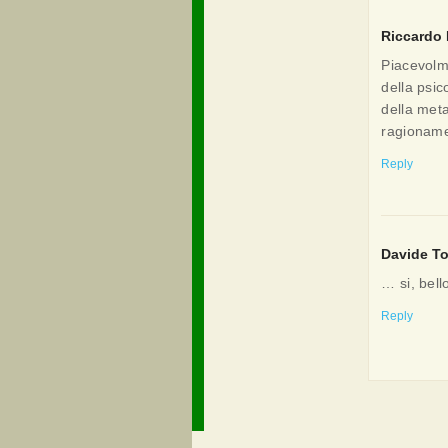
Riccardo 
Piacevolme
della psic
della met
ragionamen
Reply
Davide Tor
… si, bel
Reply