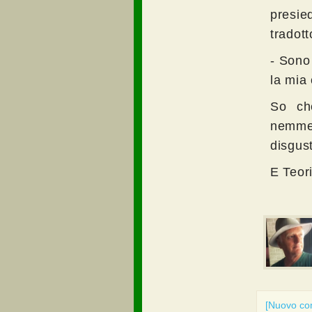
presie
tradott
- Sono
la mia 
So ch
nemmen
disgust
E Teor
[Nuovo c