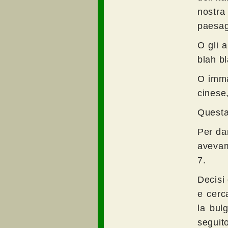
nostra 
paesagg
O gli a
blah bl
O imma
cinese,
Questa
Per dar
avevamo
7.
Decisi
e cerc
la bul
seguit