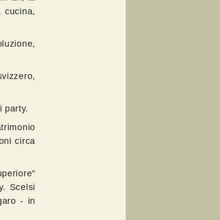
, cucina,
oluzione,
svizzero,
 party.
atrimonio
oni circa
uperiore"
y. Scelsi
aro - in