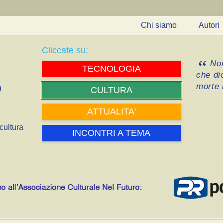
Chi siamo
Autori
Cliccate su:
Non
TECNOLOGIA
che di
morte i
CULTURA
ATTUALITA'
cultura
INCONTRI A TEMA