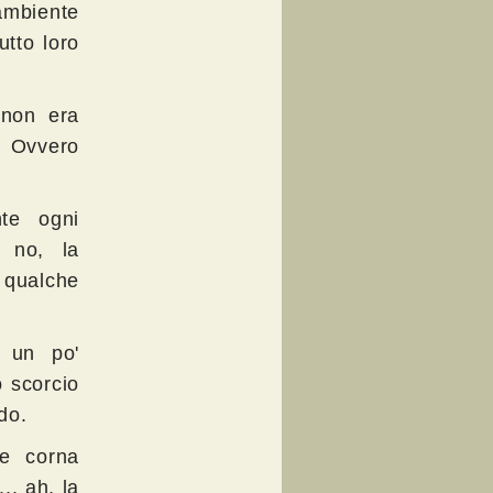
'ambiente
utto loro
 non era
. Ovvero
nte ogni
, no, la
n qualche
i un po'
 scorcio
do.
 e corna
... ah, la