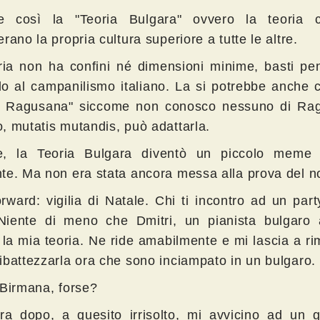
 così la "Teoria Bulgara" ovvero la teoria c
rano la propria cultura superiore a tutte le altre.
ria non ha confini né dimensioni minime, basti pe
o al campanilismo italiano. La si potrebbe anche 
a Ragusana" siccome non conosco nessuno di Ra
, mutatis mutandis, può adattarla.
e, la Teoria Bulgara diventò un piccolo meme
te. Ma non era stata ancora messa alla prova del n
orward: vigilia di Natale. Chi ti incontro ad un par
Niente di meno che Dmitri, un pianista bulgaro 
 la mia teoria. Ne ride amabilmente e mi lascia a r
ibattezzarla ora che sono inciampato in un bulgaro.
 Birmana, forse?
ra dopo, a quesito irrisolto, mi avvicino ad un g