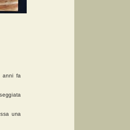
i anni fa
seggiata
essa una