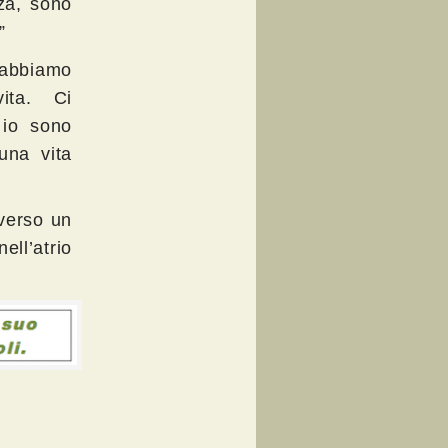
nza, sono
”
 abbiamo
vita. Ci
 io sono
una vita
 verso un
ell’atrio