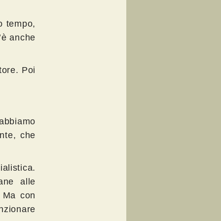
to tempo,
c’è anche
tore. Poi
 abbiamo
ante, che
ialistica.
ane alle
o. Ma con
nzionare