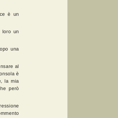
ece è un
 loro un
 dopo una
ensare al
consola è
e, la mia
che però
ressione
commento