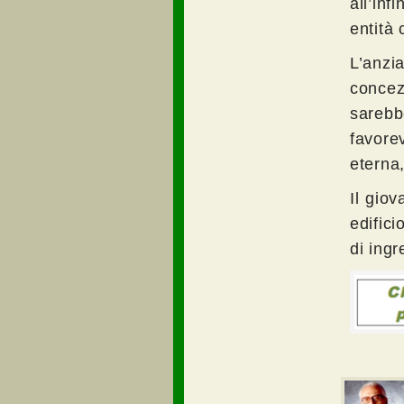
all’inf
entità 
L’anzi
concez
sarebb
favore
eterna,
Il giov
edifici
di ingr