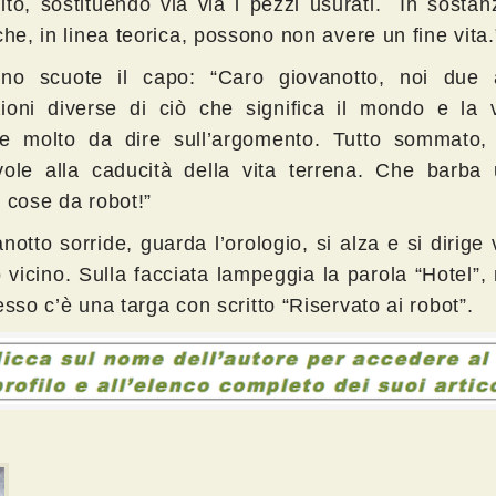
inito, sostituendo via via i pezzi usurati. In sosta
che, in linea teorica, possono non avere un fine vita.
ano scuote il capo: “Caro giovanotto, noi due
ioni diverse di ciò che significa il mondo e la 
e molto da dire sull’argomento. Tutto sommato,
vole alla caducità della vita terrena. Che barba 
 cose da robot!”
anotto sorride, guarda l’orologio, si alza e si dirige
o vicino. Sulla facciata lampeggia la parola “Hotel”, n
esso c’è una targa con scritto “Riservato ai robot”.