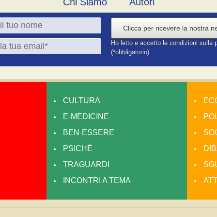
Chi Siamo
Autori
Clicca per ricevere la nostra n
Ho letto e accetto le condizioni sulla
(*obbligatorio)
CULTURA
EC
E-MEDICINE
POL
BEN-ESSERE
SO
PSICHÉ
DIB
TRAGUARDI
SGU
INCONTRI A TEMA
AT