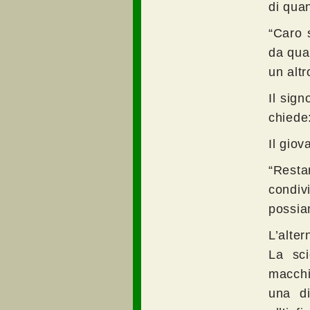
di quan
“Caro 
da qua
un altr
Il sign
chiede
Il gio
“Resta
condiv
possiam
L’alter
La sci
macchi
una di