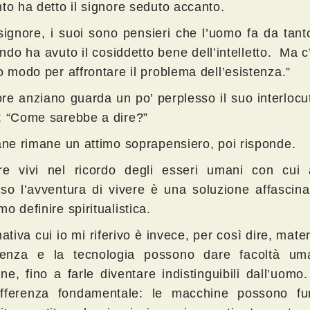
to ha detto il signore seduto accanto.
signore, i suoi sono pensieri che l’uomo fa da tan
ndo ha avuto il cosiddetto bene dell’intelletto. Ma 
o modo per affrontare il problema dell’esistenza.”
ore anziano guarda un po’ perplesso il suo interlocu
: “Come sarebbe a dire?”
vane rimane un attimo soprapensiero, poi risponde.
re vivi nel ricordo degli esseri umani con cui
iso l’avventura di vivere è una soluzione affascin
o definire spiritualistica.
nativa cui io mi riferivo è invece, per così dire, mater
enza e la tecnologia possono dare facoltà um
ne, fino a farle diventare indistinguibili dall’uom
fferenza fondamentale: le macchine possono fu