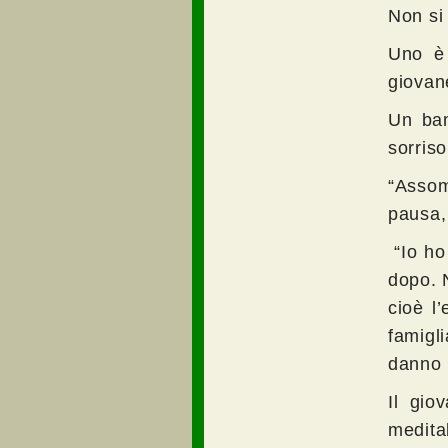
Non si
Uno è 
giovan
Un bam
sorriso
“Assom
pausa
“Io ho
dopo. 
cioè l’
famigl
danno 
Il gio
medita