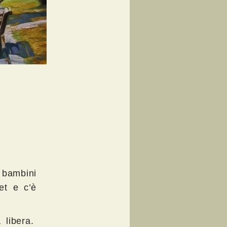
 bambini
et e c’è
 libera.