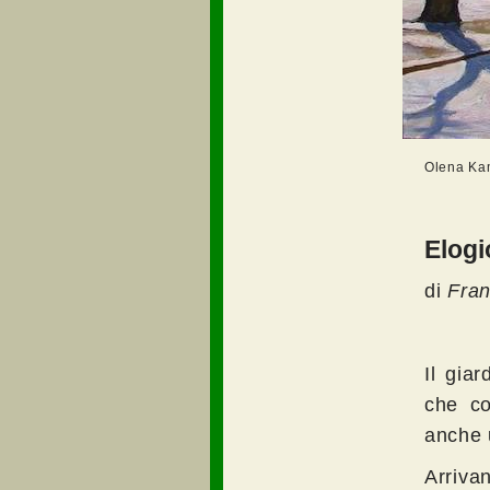
Olena Kam
Elogi
di
Fran
Il gia
che co
anche 
Arriva