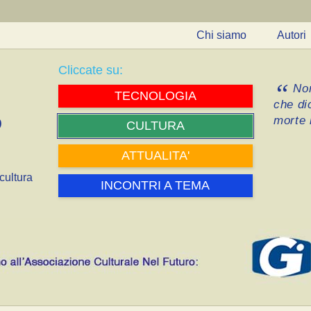
Chi siamo
Autori
Cliccate su:
Non
TECNOLOGIA
che di
morte i
CULTURA
ATTUALITA'
cultura
INCONTRI A TEMA