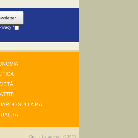
ewsletter
privacy
*
ONOMIA
ITICA
CIETÀ
ATTITI
ARDO SULLA P.A.
TUALITÀ
Credits by:
amdweb © 2025