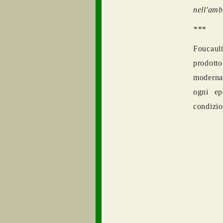
nell'ambi
***
Foucaul
prodott
moderna
ogni ep
condizio