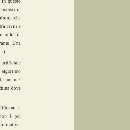
 In questo
analisti di
 droni che
ra civili e
po unità di
evante. Una
e…)
artificiale
n algoritmo
ale umana?
china dove
ificano il
 non è più
nformative,