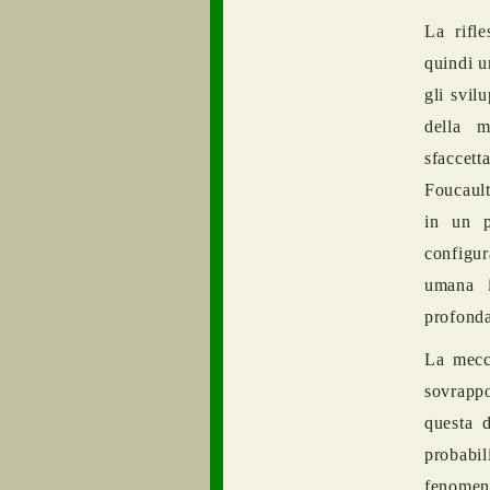
La rifl
quindi u
gli svil
della m
sfaccet
Foucault
in un p
configur
umana i
profonda
La mecca
sovrappo
questa d
probabil
fenomen