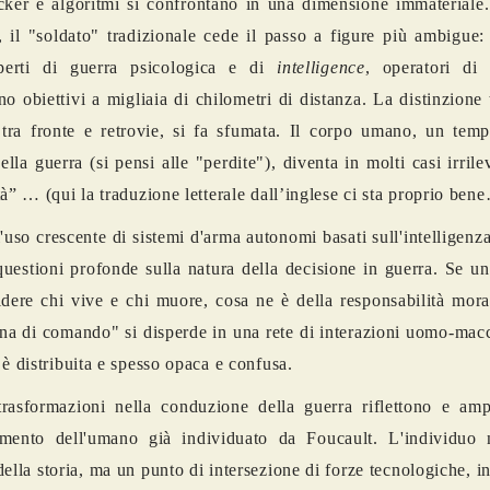
ker e algoritmi si confrontano in una dimensione immateriale.
, il "soldato" tradizionale cede il passo a figure più ambigue: 
sperti di guerra psicologica e di
intelligence
, operatori di
no obiettivi a migliaia di chilometri di distanza. La distinzione t
, tra fronte e retrovie, si fa sfumata. Il corpo umano, un tem
ella guerra (si pensi alle "perdite"), diventa in molti casi irril
tà” … (qui la traduzione letterale dall’inglese ci sta proprio ben
l'uso crescente di sistemi d'arma autonomi basati sull'intelligenza 
questioni profonde sulla natura della decisione in guerra. Se u
dere chi vive e chi muore, cosa ne è della responsabilità mor
na di comando" si disperde in una rete di interazioni uomo-mac
 è distribuita e spesso opaca e confusa.
rasformazioni nella conduzione della guerra riflettono e ampl
amento dell'umano già individuato da Foucault. L'individuo
della storia, ma un punto di intersezione di forze tecnologiche, i