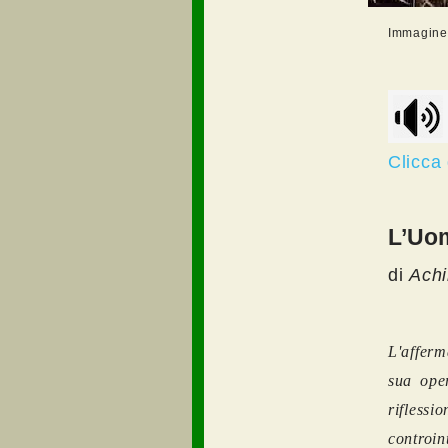
Immagine r
Clicca 
L’Uom
di
Ach
L'afferm
sua ope
rifless
controin