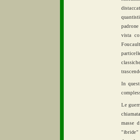
distacca
quantist
padrone 
vista co
Foucaul
particel
classich
trascende
In ques
compless
Le guerr
chiamata
masse d
"ibride"