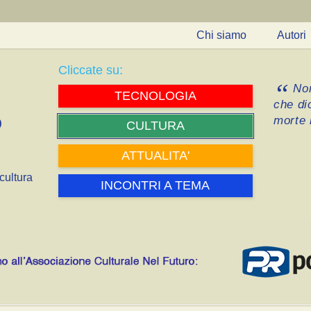
Chi siamo
Autori
Cliccate su:
Non
TECNOLOGIA
che di
morte i
CULTURA
ATTUALITA'
cultura
INCONTRI A TEMA