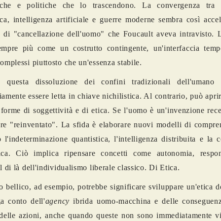
che e politiche che lo trascendono. La convergenza tra 
ica, intelligenza artificiale e guerre moderne sembra così acce
 di "cancellazione dell'uomo" che Foucault aveva intravisto. 
empre più come un costrutto contingente, un'interfaccia temp
complessi piuttosto che un'essenza stabile.
a, questa dissoluzione dei confini tradizionali dell'uman
amente essere letta in chiave nichilistica. Al contrario, può aprir
forme di soggettività e di etica. Se l'uomo è un'invenzione rece
re "reinventato". La sfida è elaborare nuovi modelli di compre
o l'indeterminazione quantistica, l'intelligenza distribuita e la 
tica. Ciò implica ripensare concetti come autonomia, respon
l di là dell'individualismo liberale classico. Di Etica.
o bellico, ad esempio, potrebbe significare sviluppare un'etica d
a conto dell'
agency
ibrida uomo-macchina e delle conseguen
delle azioni, anche quando queste non sono immediatamente vis