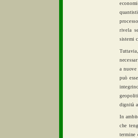
economi
quantist
processo
rivela s
sistemi 
Tuttavi
necessari
a nuove 
può esse
integrin
geopoli
dignità a
In ambit
che teng
termine 