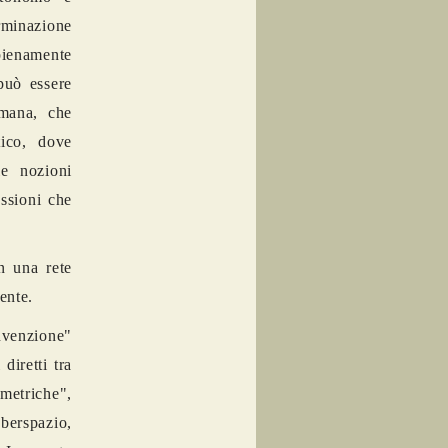
erminazione
 pienamente
può essere
umana, che
tico, dove
le nozioni
essioni che
n una rete
ciente.
nvenzione"
diretti tra
metriche",
yberspazio,