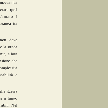
meccanica
lerare quel
L'umano si
oranea tra
o non deve
e la strada
nte, allora
nsione che
complessità
sabilità e
ella guerra
ze a lungo
ibili. Nel