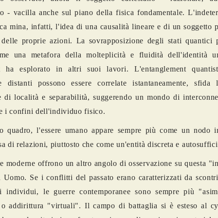
to - vacilla anche sul piano della fisica fondamentale. L'indet
ica mina, infatti, l'idea di una causalità lineare e di un soggetto
delle proprie azioni. La sovrapposizione degli stati quantici 
me una metafora della molteplicità e fluidità dell'identità 
t ha esplorato in altri suoi lavori. L'entanglement quantis
le distanti possono essere correlate istantaneamente, sfida 
e di località e separabilità, suggerendo un mondo di interconn
 i confini dell'individuo fisico.
to quadro, l'essere umano appare sempre più come un nodo i
a di relazioni, piuttosto che come un'entità discreta e autosuffi
e moderne offrono un altro angolo di osservazione su questa "i
 Uomo. Se i conflitti del passato erano caratterizzati da scontri 
i individui, le guerre contemporanee sono sempre più "asim
 o addirittura "virtuali". Il campo di battaglia si è esteso al c