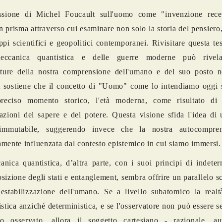
essione di Michel Foucault sull'uomo come "invenzione rece
n prisma attraverso cui esaminare non solo la storia del pensier
uppi scientifici e geopolitici contemporanei. Rivisitare questa tes
eccanica quantistica e delle guerre moderne può rivel
tature della nostra comprensione dell'umano e del suo posto 
 sostiene che il concetto di "Uomo" come lo intendiamo oggi 
reciso momento storico, l'età moderna, come risultato di 
azioni del sapere e del potere. Questa visione sfida l'idea di
mmutabile, suggerendo invece che la nostra autocompren
mente influenzata dal contesto epistemico in cui siamo immersi.
nica quantistica, d’altra parte, con i suoi principi di indete
sizione degli stati e entanglement, sembra offrire un parallelo sc
estabilizzazione dell'umano. Se a livello subatomico la realtà
istica anziché deterministica, e se l'osservatore non può essere s
o osservato, allora il soggetto cartesiano - razionale, 