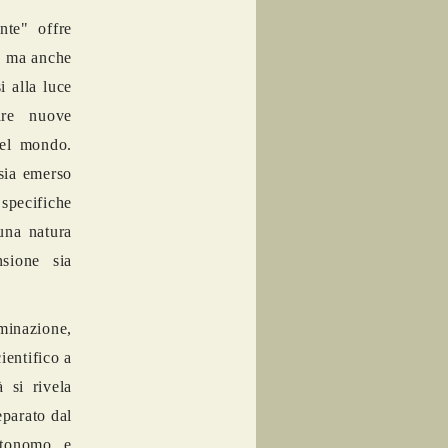
nte" offre
o, ma anche
i alla luce
are nuove
nel mondo.
sia emerso
specifiche
 una natura
sione sia
rminazione,
ientifico a
 si rivela
eparato dal
autonomo e