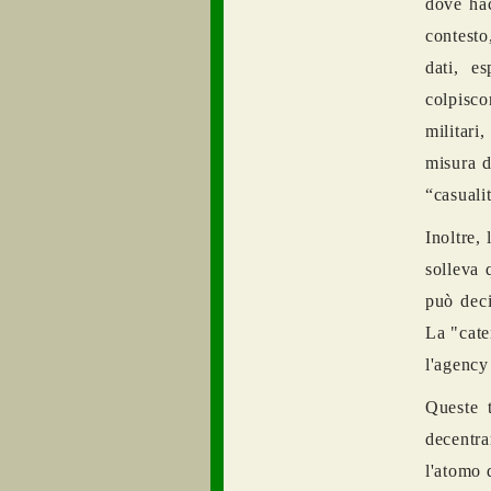
dove hac
contesto
dati, e
colpisco
militari
misura d
“casuali
Inoltre, 
solleva 
può deci
La "cate
l'agency
Queste t
decentr
l'atomo 