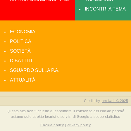
INCONTRI A TEMA
ECONOMIA
POLITICA
SOCIETÀ
DIBATTITI
SGUARDO SULLA P.A.
ATTUALITÀ
Credits by:
amdweb © 2025
Questo sito non ti chiede di esprimere il consenso dei cookie perché
usiamo solo cookie tecnici e servizi di Google a scopo statistico
Cookie policy
|
Privacy policy