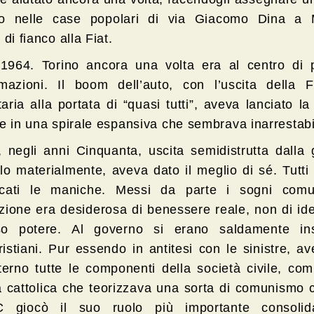
io nelle case popolari di via Giacomo Dina a Mi
 di fianco alla Fiat.
 1964. Torino ancora una volta era al centro di 
rmazioni. Il boom dell’auto, con l’uscita della F
itaria alla portata di “quasi tutti”, aveva lanciato la
se in una spirale espansiva che sembrava inarrestabi
ia, negli anni Cinquanta, uscita semidistrutta dalla
lo materialmente, aveva dato il meglio di sé. Tutti
cati le maniche. Messi da parte i sogni comun
zione era desiderosa di benessere reale, non di id
so potere. Al governo si erano saldamente inst
istiani. Pur essendo in antitesi con le sinistre, a
nterno tutte le componenti della società civile, co
ra cattolica che teorizzava una sorta di comunismo c
 giocò il suo ruolo più importante consolid