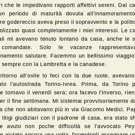
ri che le impedivano rapporti affettivi sereni. Dal c
n periodo di maturità dovuta all’innamoramento
ere godereccio aveva preso il sopravvento e la polit
lizzato quasi completamente i miei interessi. Le 
rali mi avevano tenuto lontano da casa, anche le s
 comandate. Solo le vacanze rappresenta
cinamento salutare. Facemmo un bellissimo viaggio 
, sempre con la Lambretta e la canadese.
 ritorno all’ovile lo feci con la due ruote, aveva
ato l’autostrada Torino-Ivrea. Prima, da Torino pa
e tornavo il venerdì sera; ora facevo l’inverso, rie
per il fine settimana. Mi sistemai provvisoriamente 
che non abitavano più in via Giacomo Medici. Pa
 litigi giudiziari con il padrone di casa, era stato sf
e avuto non poche difficoltà se l’avvocato Pe
se aiutato ancora una volta, facendogli assegnare u