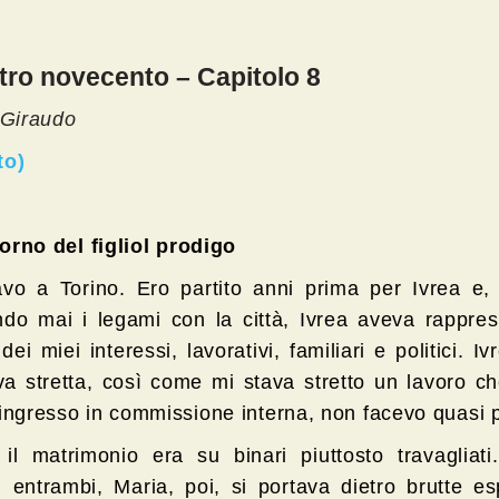
stro novecento – Capitolo 8
 Giraudo
to)
itorno del figliol prodigo
avo a Torino. Ero partito anni prima per Ivrea e,
ndo mai i legami con la città, Ivrea aveva rappres
dei miei interessi, lavorativi, familiari e politici. Iv
va stretta, così come mi stava stretto un lavoro c
’ingresso in commissione interna, non facevo quasi p
il matrimonio era su binari piuttosto travagliati
i entrambi, Maria, poi, si portava dietro brutte e