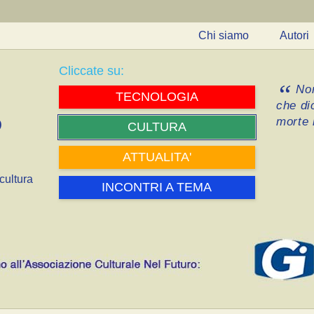
Chi siamo
Autori
Cliccate su:
Non
TECNOLOGIA
che di
morte i
CULTURA
ATTUALITA'
cultura
INCONTRI A TEMA