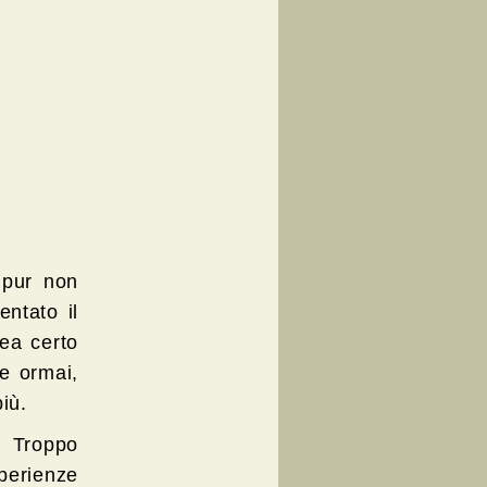
 pur non
entato il
rea certo
he ormai,
iù.
. Troppo
sperienze