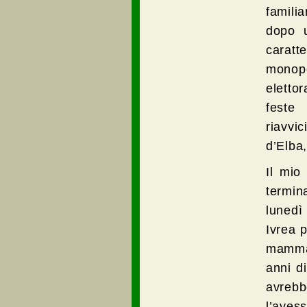
familia
dopo u
caratt
monopo
eletto
feste
riavvi
d’Elba
Il mio
termin
lunedì 
Ivrea 
mamma 
anni di
avrebb
l’aves