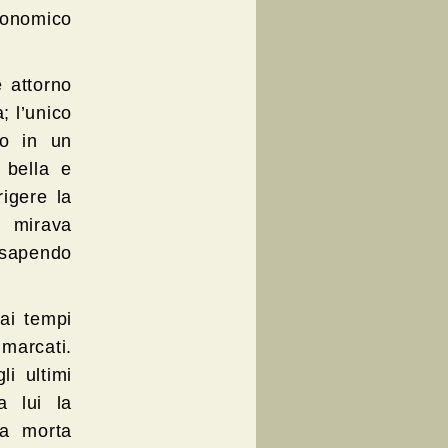
conomico
 attorno
; l’unico
io in un
 bella e
rigere la
, mirava
e sapendo
 ai tempi
marcati.
i ultimi
a lui la
ia morta