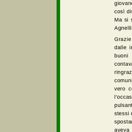
giovan
così di
Ma si 
Agnell
Grazie
dalle i
buoni 
contav
ringra
comuni
vero c
l’occas
pulsant
stessi
sposta
aveva 