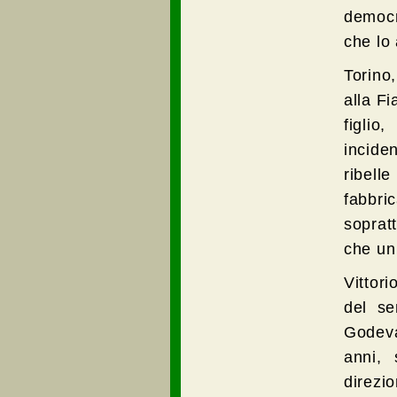
democr
che lo
Torino
alla Fi
figlio
incide
ribell
fabbri
soprat
che un
Vittori
del s
Godeva
anni, 
direzi