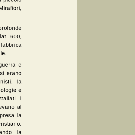
rafiori,
profonde
iat 600,
 fabbrica
le.
 guerra e
 si erano
isti, la
eologie e
allati i
vevano al
mpresa la
ristiano.
ando la