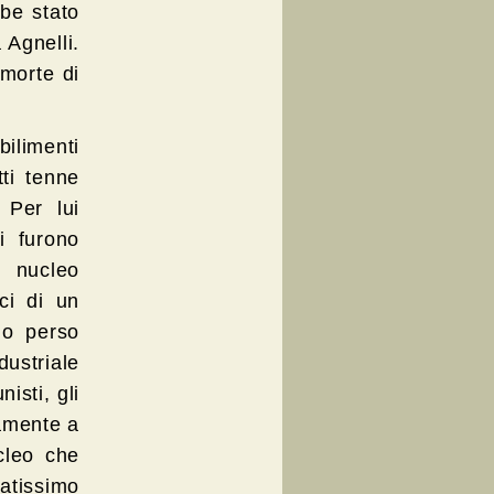
be stato
 Agnelli.
 morte di
ilimenti
tti tenne
 Per lui
i furono
e nucleo
ci di un
no perso
dustriale
isti, gli
iamente a
ucleo che
atissimo