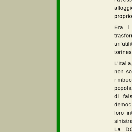
allogg
proprio
Era il
trasfo
un’util
torine
L’Ital
non so
rimboc
popola
di fal
democr
loro i
sinist
La DC