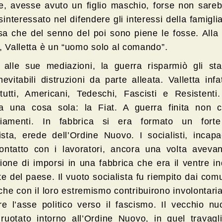
e, avesse avuto un figlio maschio, forse non sareb
sinteressato nel difendere gli interessi della famiglia
sa che del senno del poi sono piene le fosse. Alla
i, Valletta è un “uomo solo al comando”.
 alle sue mediazioni, la guerra risparmiò gli stab
nevitabili distruzioni da parte alleata. Valletta infa
tutti, Americani, Tedeschi, Fascisti e Resistenti.
a una cosa sola: la Fiat. A guerra finita non c
ziamenti. In fabbrica si era formato un fort
sta, erede dell’Ordine Nuovo. I socialisti, incapa
ontatto con i lavoratori, ancora una volta aveva
ione di imporsi in una fabbrica che era il ventre in
e del paese. Il vuoto socialista fu riempito dai comun
 che con il loro estremismo contribuirono involontar
re l’asse politico verso il fascismo. Il vecchio n
ruotato intorno all’Ordine Nuovo, in quel travagli