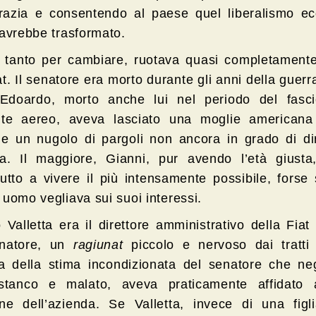
azia e consentendo al paese quel liberalismo e
 avrebbe trasformato.
, tanto per cambiare, ruotava quasi completamente
at. Il senatore era morto durante gli anni della guerra
, Edoardo, morto anche lui nel periodo del fasc
nte aereo, aveva lasciato una moglie americana
e e un nugolo di pargoli non ancora in grado di di
ca. Il maggiore, Gianni, pur avendo l’età giusta
tutto a vivere il più intensamente possibile, fors
 uomo vegliava sui suoi interessi.
o Valletta era il direttore amministrativo della Fiat
enatore, un
ragiunat
piccolo e nervoso dai tratti 
 della stima incondizionata del senatore che negl
stanco e malato, aveva praticamente affidato 
one dell’azienda. Se Valletta, invece di una figl