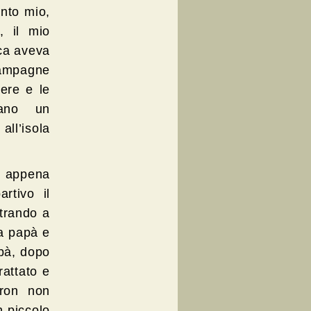
anto mio,
, il mio
ica aveva
campagne
ere e le
vano un
all’isola
no appena
rtivo il
ntrando a
da papà e
pà, dopo
rattato e
yron non
n piccolo