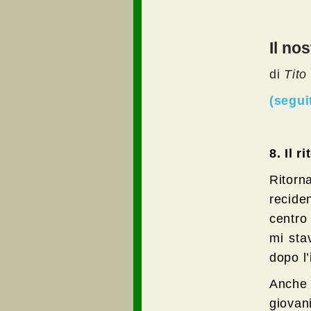
Il no
di
Tito
(segui
8. Il r
Ritorn
recide
centro 
mi sta
dopo l
Anche 
giovan