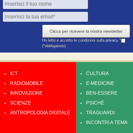
Clicca per ricevere la nostra newsletter
Ho letto e accetto le condizioni sulla
privacy
*
(*obbligatorio)
ICT
CULTURA
RADIOMOBILE
E-MEDICINE
INNOVAZIONE
BEN-ESSERE
SCIENZE
PSICHÉ
ANTROPOLOGIA DIGITALE
TRAGUARDI
INCONTRI A TEMA