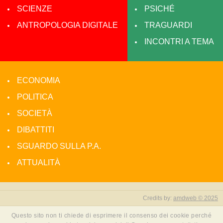
SCIENZE
PSICHÉ
ANTROPOLOGIA DIGITALE
TRAGUARDI
INCONTRI A TEMA
ECONOMIA
POLITICA
SOCIETÀ
DIBATTITI
SGUARDO SULLA P.A.
ATTUALITÀ
Credits by:
amdweb © 2025
Questo sito non ti chiede di esprimere il consenso dei cookie perché