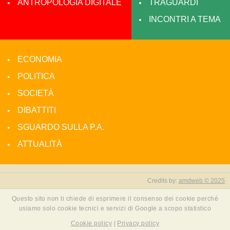
ANTROPOLOGIA DIGITALE
TRAGUARDI
INCONTRI A TEMA
ECONOMIA
POLITICA
SOCIETÀ
DIBATTITI
SGUARDO SULLA P.A.
ATTUALITÀ
Credits by:
amdweb © 2025
Questo sito non ti chiede di esprimere il consenso dei cookie perché
usiamo solo cookie tecnici e servizi di Google a scopo statistico
Cookie policy
|
Privacy policy