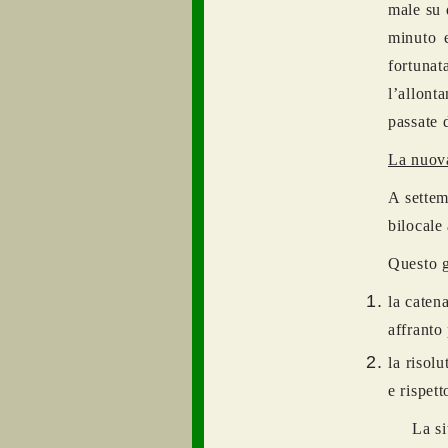
male su 
minuto 
fortun
l’allont
passate 
La nuova
A settem
bilocale
Questo g
la catena
affranto
la risol
e rispett
La si