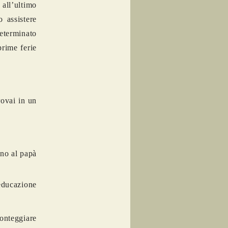
 all’ultimo
 assistere
terminato
prime ferie
rovai in un
orno al papà
 educazione
ronteggiare