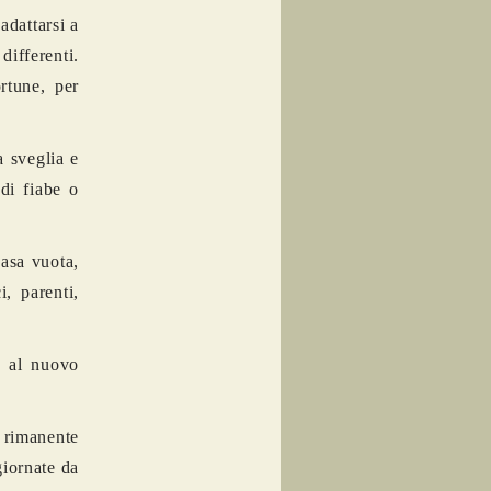
adattarsi a
ifferenti.
ortune, per
a sveglia e
 di fiabe o
casa vuota,
i, parenti,
o al nuovo
 rimanente
giornate da