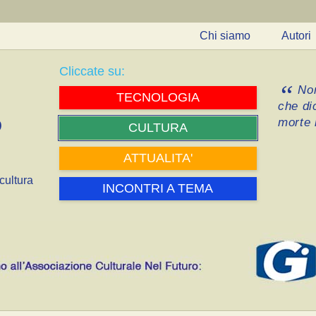
Chi siamo
Autori
Cliccate su:
Non
TECNOLOGIA
che di
morte i
CULTURA
ATTUALITA'
cultura
INCONTRI A TEMA