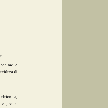
e.
a con me le
decideva di
telefonica,
mire poco e