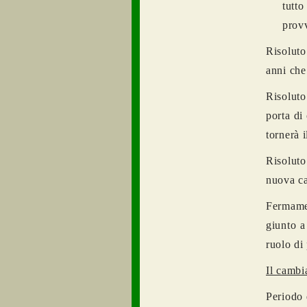
tutt
provv
Risoluto
anni che
Risoluto
porta di
tornerà 
Risoluto
nuova ca
Fermame
giunto a
ruolo di
Il camb
Periodo 