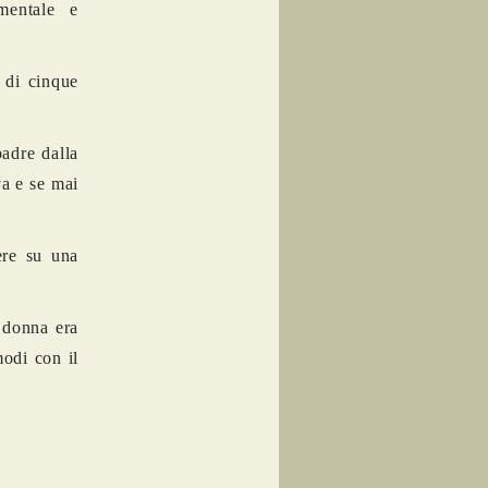
mentale e
 di cinque
padre dalla
va e se mai
ere su una
 donna era
modi con il