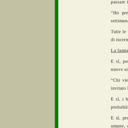
passare 
“Ho pren
settiman
Tutte le
di incre
La famig
E sì, pe
nuove am
“Chi vi
invitato
E sì, i 
probabil
E sì, pe
umane, 