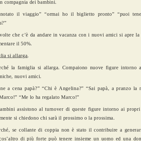
in compagnia dei bambini.
otato il viaggio” “ormai ho il biglietto pronto” “puoi tener
a?”
 volte che c’è da andare in vacanza con i nuovi amici si apre la 
mentare il 50%.
lia si allarga
.
rché la famiglia si allarga. Compaiono nuove figure intorno ai
iche, nuovi amici.
ene a cena papà?” “Chi è Angelina?” “Sai papà, a pranzo l
 Marco!” “Me lo ha regalato Marco!”
bambini assistono al turnover di queste figure intorno ai propri
mente si chiedono chi sarà il prossimo o la prossima.
rché, se collante di coppia non è stato il contribuire a genera
cos’altro di più forte può tenere insieme un uomo ed una do