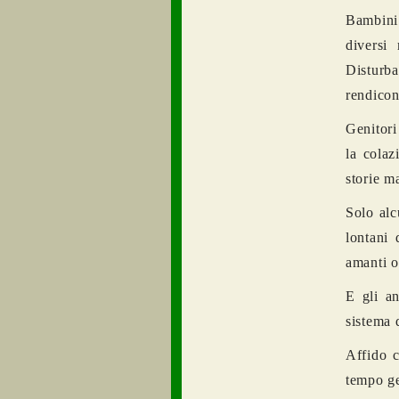
Bambini 
diversi 
Disturba
rendicont
Genitori
la colaz
storie m
Solo alc
lontani 
amanti o
E gli an
sistema 
Affido c
tempo ge