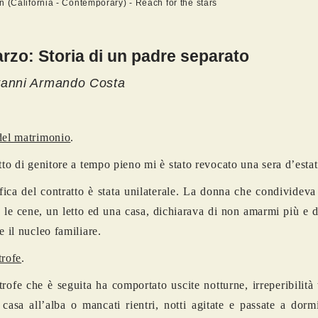
n (California - Contemporary) - Reach for the stars
rzo: Storia di un padre separato
vanni Armando Costa
del matrimonio
.
atto di genitore a tempo pieno mi è stato revocato una sera d’estat
ica del contratto è stata unilaterale. La donna che condividev
 le cene, un letto ed una casa, dichiarava di non amarmi più e 
e il nucleo familiare.
trofe
.
trofe che è seguita ha comportato uscite notturne, irreperibilità 
a casa all’alba o mancati rientri, notti agitate e passate a dor