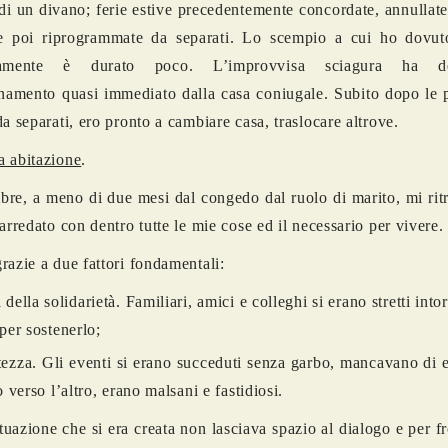
di un divano; ferie estive precedentemente concordate, annullate
e poi riprogrammate da separati. Lo scempio a cui ho dovuto
atamente è durato poco. L’improvvisa sciagura ha de
anamento quasi immediato dalla casa coniugale. Subito dopo le 
da separati, ero pronto a cambiare casa, traslocare altrove.
 abitazione
.
bre, a meno di due mesi dal congedo dal ruolo di marito, mi rit
 arredato con dentro tutte le mie cose ed il necessario per vivere.
razie a due fattori fondamentali:
 della solidarietà. Familiari, amici e colleghi si erano stretti int
 per sostenerlo;
utezza. Gli eventi si erano succeduti senza garbo, mancavano di
o verso l’altro, erano malsani e fastidiosi.
tuazione che si era creata non lasciava spazio al dialogo e per f