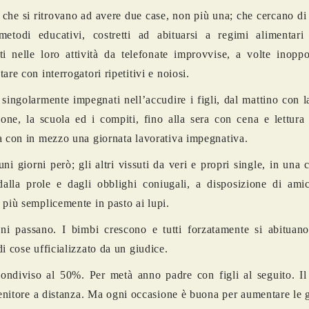
che si ritrovano ad avere due case, non più una; che cercano di 
metodi educativi, costretti ad abituarsi a regimi alimentari d
ti nelle loro attività da telefonate improvvise, a volte inopp
are con interrogatori ripetitivi e noiosi.
 singolarmente impegnati nell’accudire i figli, dal mattino con l
ione, la scuola ed i compiti, fino alla sera con cena e lettura
a con in mezzo una giornata lavorativa impegnativa.
uni giorni però; gli altri vissuti da veri e propri single, in una 
dalla prole e dagli obblighi coniugali, a disposizione di amic
 più semplicemente in pasto ai lupi.
ni passano. I bimbi crescono e tutti forzatamente si abituan
di cose ufficializzato da un giudice.
ondiviso al 50%. Per metà anno padre con figli al seguito. Il
nitore a distanza. Ma ogni occasione è buona per aumentare le 