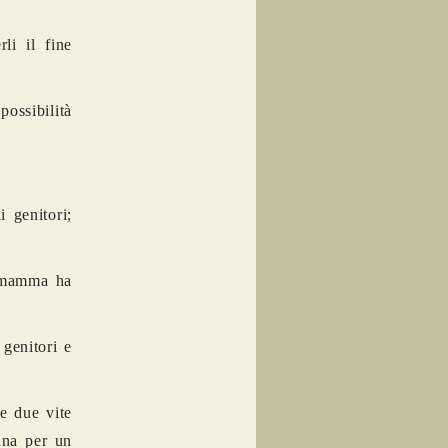
li il fine
possibilità
 genitori;
a mamma ha
 genitori e
re due vite
nna per un