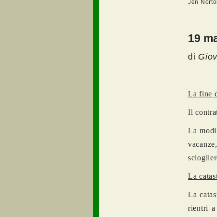
Jen Norto
19 ma
di
Gio
La fine 
Il contr
La modif
vacanze,
scioglier
La catas
La catas
rientri 