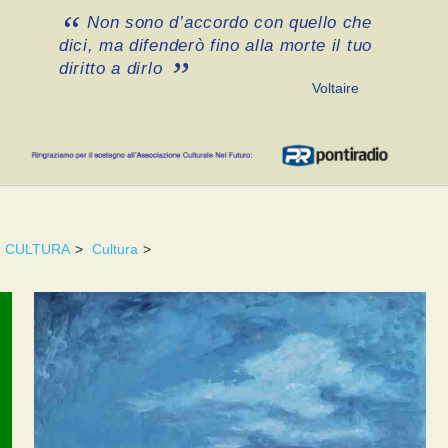
Non sono d’accordo con quello che
dici, ma difenderò fino alla morte il tuo
diritto a dirlo
Voltaire
CULTURA
>
Cultura
>