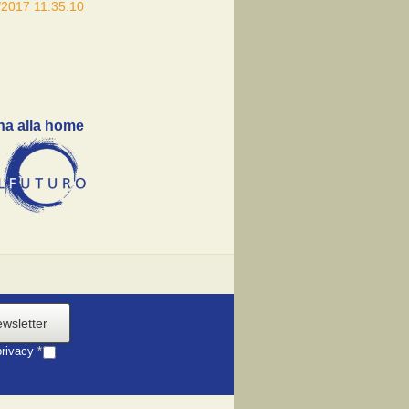
/2017 11:35:10
na alla home
ewsletter
privacy
*