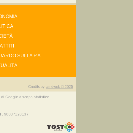
ONOMIA
ITICA
CIETÀ
ATTITI
ARDO SULLA P.A.
TUALITÀ
Credits by:
amdweb © 2025
 di Google a scopo statistico
.F. 90037120137