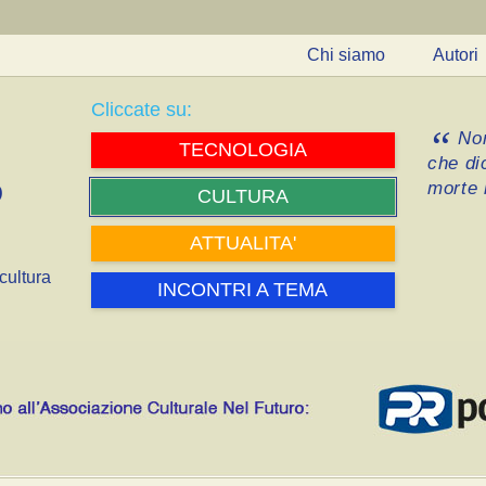
Chi siamo
Autori
Cliccate su:
Non
TECNOLOGIA
che di
morte i
CULTURA
ATTUALITA'
cultura
INCONTRI A TEMA