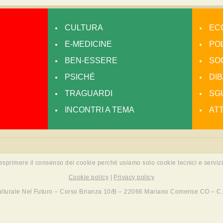
CULTURA
EC
E-MEDICINE
POL
BEN-ESSERE
SO
PSICHÉ
DIB
TRAGUARDI
SGU
INCONTRI A TEMA
AT
 esprimere il consenso dei cookie perché usiamo solo cookie tecnici e servizi
Cookie policy
|
Privacy policy
lturale Nel Futuro – Corso Brianza 10/B – 22066 Mariano Comense CO – C