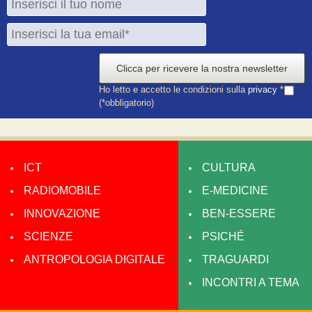
Clicca per ricevere la nostra newsletter
Ho letto e accetto le condizioni sulla
privacy
*
(*obbligatorio)
ICT
CULTURA
RADIOMOBILE
E-MEDICINE
INNOVAZIONE
BEN-ESSERE
SCIENZE
PSICHÉ
ANTROPOLOGIA DIGITALE
TRAGUARDI
INCONTRI A TEMA