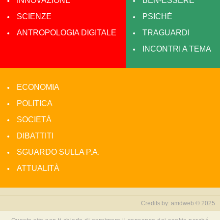
INNOVAZIONE
BEN-ESSERE
SCIENZE
PSICHÉ
ANTROPOLOGIA DIGITALE
TRAGUARDI
INCONTRI A TEMA
ECONOMIA
POLITICA
SOCIETÀ
DIBATTITI
SGUARDO SULLA P.A.
ATTUALITÀ
Credits by:
amdweb © 2025