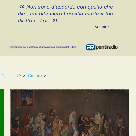
Non sono d’accordo con quello che
dici, ma difenderò fino alla morte il tuo
diritto a dirlo
Voltaire
CULTURA
>
Cultura
>