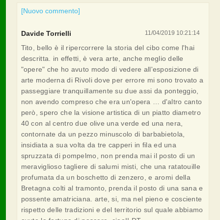
[Nuovo commento]
Davide Torrielli
11/04/2019 10:21:14
Tito, bello è il ripercorrere la storia del cibo come l'hai
descritta. in effetti, è vera arte, anche meglio delle
"opere" che ho avuto modo di vedere all'esposizione di
arte moderna di Rivoli dove per errore mi sono trovato a
passeggiare tranquillamente su due assi da ponteggio,
non avendo compreso che era un'opera … d'altro canto
però, spero che la visione artistica di un piatto diametro
40 con al centro due olive una verde ed una nera,
contornate da un pezzo minuscolo di barbabietola,
insidiata a sua volta da tre capperi in fila ed una
spruzzata di pompelmo, non prenda mai il posto di un
meraviglioso tagliere di salumi misti, che una ratatouille
profumata da un boschetto di zenzero, e aromi della
Bretagna colti al tramonto, prenda il posto di una sana e
possente amatriciana. arte, si, ma nel pieno e cosciente
rispetto delle tradizioni e del territorio sul quale abbiamo