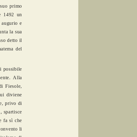
l suo primo
le 1492 un
o augurio e
unta la sua
so detto il
natema del
i possibile
ente. Alla
i Fiesole,
ui diviene
e, privo di
, spartisce
e fa sì che
convento li