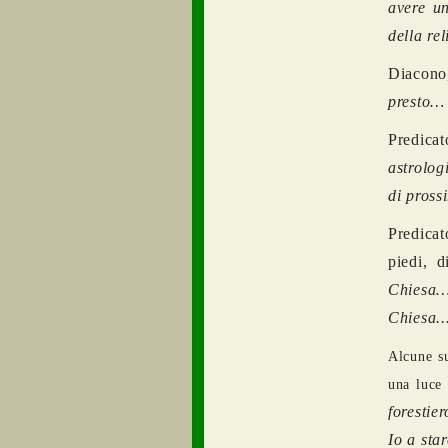
avere un
della re
Diacono
presto…
Predic
astrolog
di pross
Predicat
piedi, 
Chiesa…
Chiesa..
Alcune s
una luce 
forestier
Io a star