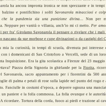
arola ha ancora impronta ironica se non sprezzante e in tempi 
e balzino e pontifichino
i soliti Savonarola minacciosi e colp
i che la pandemia sia una punizione divina…
Non per ma
a. Neppure per vanità o villania, anch’io mi ci metto.
Per amor
i per fra’ Girolamo Savonarola il pensare o rivelare che i mali 
o nascano da sue morbose e cupe divinazioni o da castighi del C
u mia la curiosità, in tempi di scuola, divenuta poi interesse
a con i domenicani di San Cristoforo a Vercelli, sede di un lor
nta Inquisizione. Era la gita scolastica a Firenze del 23 maggi
ettava? Piazza della Signoria in ghirlande per la
Fiorita
, ricor
el Savonarola, sacro appuntamento per i fiorentini da 500 an
foglie di palma e petali di rose sulla lapide nel punto del rogo e 
o. Fanciulle in costumi d’epoca, a deporre ognuna una manciata
da un paniere e la folla commossa. La folla ovunque e le autorità,
. A ricordare. Tortura della corda, fuoco ai piedi e trazione al cav