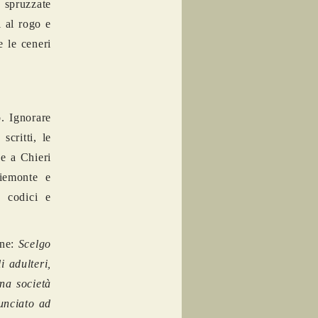
e spruzzate
i al rogo e
e le ceneri
. Ignorare
scritti, le
 e a Chieri
Piemonte e
i codici e
nne:
Scelgo
i adulteri,
una società
nunciato ad