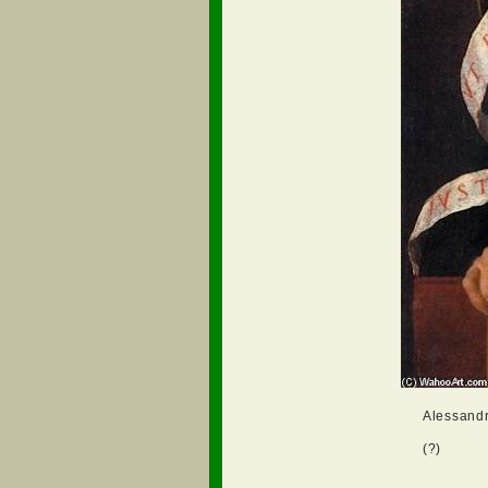
Alessandr
(?)