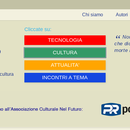
Chi siamo
Autori
Cliccate su:
Non
TECNOLOGIA
che di
morte i
CULTURA
ATTUALITA'
cultura
INCONTRI A TEMA