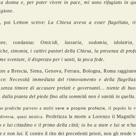
a donna e, per poter vivere in pace, mi sono rifugiato in qu
ligione
.
, poi Lettore scrive:
La Chiesa aveva a esser flagellata, r
atore, condanna:
Omicidi, lussuria, sodomia, idolatria,
iche, simonia, i cattivi pastori della Chiesa, la presenza di prof
ime sventure, il disprezzo per i santi, la poca fede
.
ore a Brescia, Siena, Genova, Ferrara, Bologna, Roma raggiunt
dice:
Necessità immediata del rinnovamento e della flagellaz
senza timore di accusare prelati e governanti… niente di buo
. dalla pianta del piede fino alla sommità non è sanità in quella.
vere e proprie profezie
ue prediche parvero a molti
, il popolo lo 
Profetizza la morte a Lorenzo il Magnifi
diversa, quasi mistica.
o e lui cittadino e il primo della città; io ho a stare e lui se n'h
e e non lui
. E contro il rito dei precedenti priori, non gli rende v