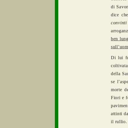
di Savon
dice ch
convint
arroganz
ben lung
sull’uom
Di lui f
coltivat
della Sa
se l’asp
morte d
Fiori e 
paviment
attinti 
il rullio