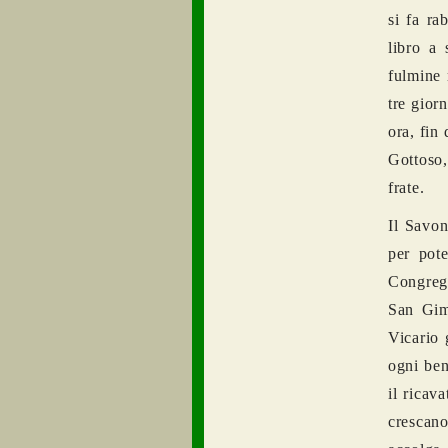
si fa ra
libro a
fulmine 
tre gior
ora, fin 
Gottoso,
frate.
Il Savon
per pote
Congrega
San Gim
Vicario 
ogni ben
il ricav
crescano