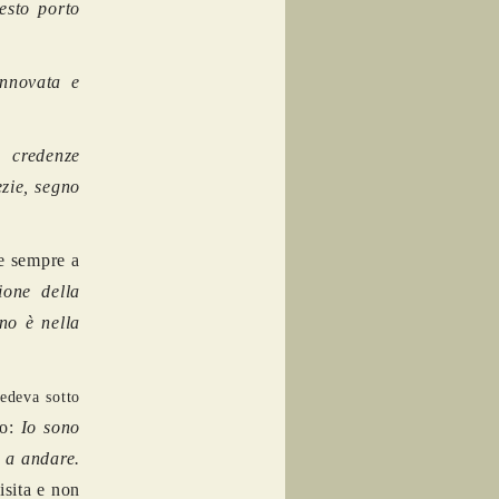
esto porto
innovata e
 credenze
ezie, segno
e sempre a
ione della
no è nella
vedeva sotto
co:
Io sono
a a andare.
isita e non