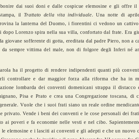
bbonire dai suoi doni e dalle cospicue elemosine e gli offre i
 stampa, il
Trattato della vita individuale
. Una notte di apri
rovina la lanterna del Duomo, i fiorentini ci vedono un cattiv
ni dopo Lorenzo spira nella sua villa, confortato dal frate. Era gi
da giovane sofferente di gotta, ereditata dal padre Piero, non a ca
 da sempre vittima del male, non di folgore degli Inferi né a
arola ha il progetto di rendere indipendenti quanti più convent
rli controllare e dar maggior forza alla riforma che ha in m
zione lombarda dei conventi domenicani strappa il distacco d
ignano, Pisa e Prato e crea una Congregazione toscana, di c
generale. Vuole che i suoi frati siano un reale ordine mendicant
e privato. Vende i beni dei conventi e le cose personali dei frati
ato ai poveri e fa economie nelle vesti e nel cibo. Sapientement
 le elemosine e i lasciti ai conventi e gli adepti e che un nuovo 