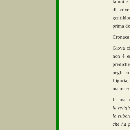
la notte
di polve
gentildo
prima de
Cronaca
Giova ci
non è e
prediche
negli a
Liguria
manoscri
In una l
la religi
le ruber
che ha p