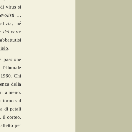
di virus si
evolisti …
lizia, né
 del vero
:
abbattutisi
ielo
.
 e passione
o Tribunale
o 1960. Chi
renza della
ni almeno.
attorno sul
 di petali
 il corteo,
alletto per