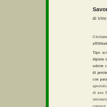
Savon
di
Vin
Girolam
affibbia
Tipo sco
dipinto 
solerte 
di penit
con para
apostolo
di una 
intromet
conosce 