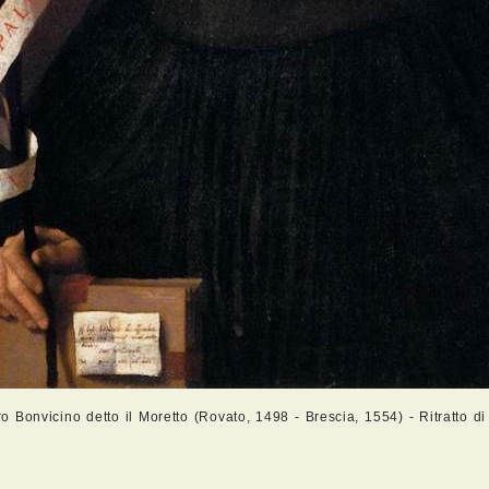
o Bonvicino detto il Moretto (Rovato, 1498 - Brescia, 1554) - Ritratto d