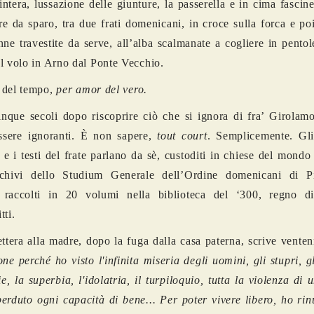
 intera, lussazione delle giunture, la passerella e in cima fascin
re da sparo, tra due frati domenicani, in croce sulla forca e po
nne travestite da serve, all’alba scalmanate a cogliere in pentol
l volo in Arno dal Ponte Vecchio.
 del tempo,
per amor del vero.
nque secoli dopo riscoprire ciò che si ignora di fra’ Girolamo
ssere ignoranti. È non sapere,
tout court
. Semplicemente. Gli 
 e i testi del frate parlano da sè, custoditi in chiese del mondo
rchivi dello Studium Generale dell’Ordine domenicani di 
, raccolti in 20 volumi nella biblioteca del ‘300, regno d
tti.
ettera alla madre, dopo la fuga dalla casa paterna, scrive vente
one perché ho visto l'infinita miseria degli uomini, gli stupri, gl
ie, la superbia, l'idolatria, il turpiloquio, tutta la violenza di 
erduto ogni capacità di bene... Per poter vivere libero, ho ri