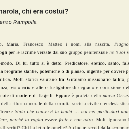
arola, chi era costui?
cenzo Rampolla
.
o, Maria, Francesco, Matteo i nomi alla nascita
Piagno
togli per le lacrime versate dal suo
gruppo penitenziale
ne li soi 
modo. Di lui tutto si è detto. Predicatore, eretico, santo, fal
da biografie stantie, polemiche o di plauso, ingerite per dovere 
critica. Molti storici valutano fra’ Girolamo missionario fallito, 
enza, visionario e altero fustigatore di
degrado e corruzione
de
noie di morte e di flagelli. Eppure è
profeta della
nuova Geru
 della riforma morale della corrotta società civile e ecclesiastica
Firenze
Stato che conservi la bontà
…
ma
nei particulari no
tere,
perché io voglio essere frate e non altro.
Molti ignorano i
gli scritti? Chi ha letto le omelie?
A cinque secoli dalla scompar