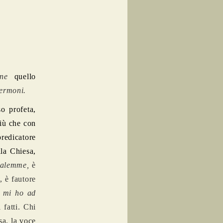
ne
quello
sermoni.
so profeta,
più che con
predicatore
lla Chiesa,
salemme,
è
, è fautore
n mi ho ad
 fatti. Chi
sa, la voce