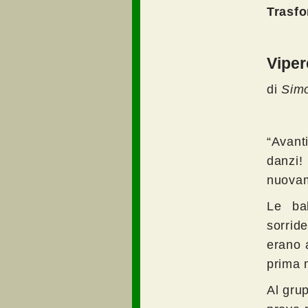
Trasf
Viper
di
Simo
“Avant
danzi
nuovam
Le bal
sorrid
erano 
prima 
Al gru