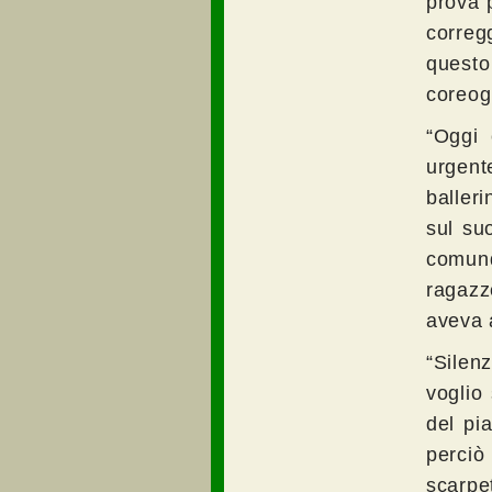
prova 
correg
questo
coreog
“Oggi 
urgent
baller
sul su
comun
ragazz
aveva a
“Silen
voglio
del pi
perciò
scarpe