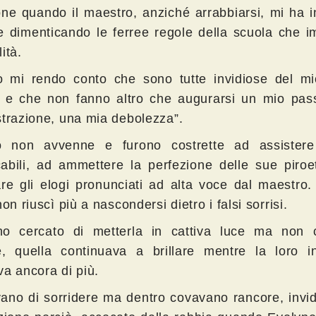
one quando il maestro, anziché arrabbiarsi, mi ha i
e dimenticando le ferree regole della scuola che i
ità.
 mi rendo conto che sono tutte invidiose del mi
o e che non fanno altro che augurarsi un mio pass
strazione, una mia debolezza”.
 non avvenne e furono costrette ad assistere
abili, ad ammettere la perfezione delle sue piroe
are gli elogi pronunciati ad alta voce dal maestro
non riuscì più a nascondersi dietro i falsi sorrisi.
o cercato di metterla in cattiva luce ma non 
te, quella continuava a brillare mentre la loro in
va ancora di più.
ano di sorridere ma dentro covavano rancore, invid