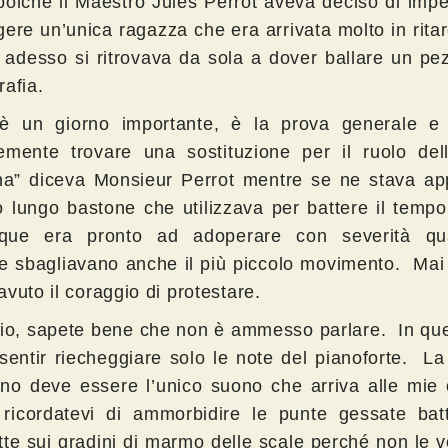
poiché il Maestro Jules Perrot aveva deciso di imp
gere un’unica ragazza che era arrivata molto in rita
 adesso si ritrovava da sola a dover ballare un pe
rafia.
è un giorno importante, è la prova generale e
emente trovare una sostituzione per il ruolo del
ina” diceva Monsieur Perrot mentre se ne stava ap
o lungo bastone che utilizzava per battere il temp
que era pronto ad adoperare con severità qu
e sbagliavano anche il più piccolo movimento. Mai
vuto il coraggio di protestare.
zio, sapete bene che non è ammesso parlare. In que
 sentir riecheggiare solo le note del pianoforte. L
ano deve essere l’unico suono che arriva alle mie 
 ricordatevi di ammorbidire le punte gessate bat
tte sui gradini di marmo delle scale perché non le v