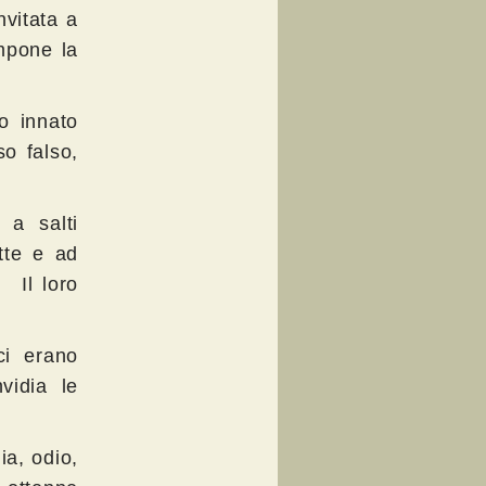
nvitata a
mpone la
o innato
o falso,
 a salti
tte e ad
. Il loro
ci erano
vidia le
ia, odio,