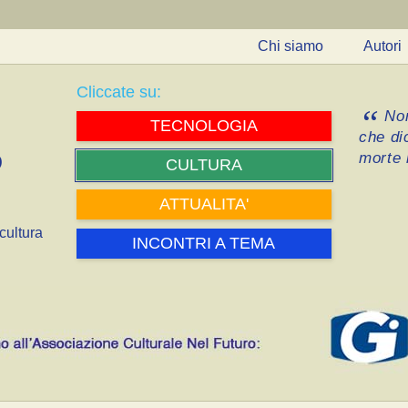
Chi siamo
Autori
Cliccate su:
Non
TECNOLOGIA
che di
morte i
CULTURA
ATTUALITA'
cultura
INCONTRI A TEMA