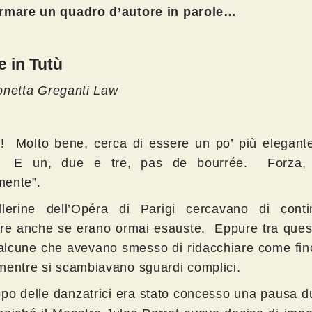
ormare un quadro d’autore in parole…
e in Tutù
netta Greganti Law
i! Molto bene, cerca di essere un po’ più elegant
! E un, due e tre, pas de bourrée. Forza, r
ente”.
lerine dell’Opéra di Parigi cercavano di cont
ere anche se erano ormai esauste. Eppure tra ques
alcune che avevano smesso di ridacchiare come fin
mentre si scambiavano sguardi complici.
ppo delle danzatrici era stato concesso una pausa d