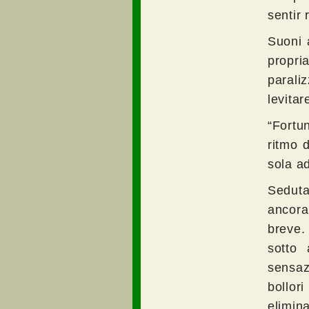
sentir
Suoni 
propri
parali
levitar
“Fortu
ritmo 
sola ad
Seduta
ancora
breve.
sotto 
sensaz
bollor
elimin