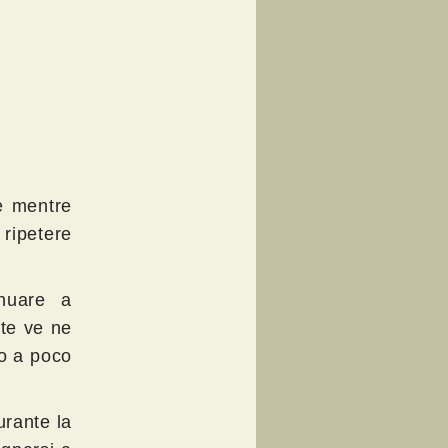
e mentre
ipetere
inuare a
te ve ne
o a poco
urante la