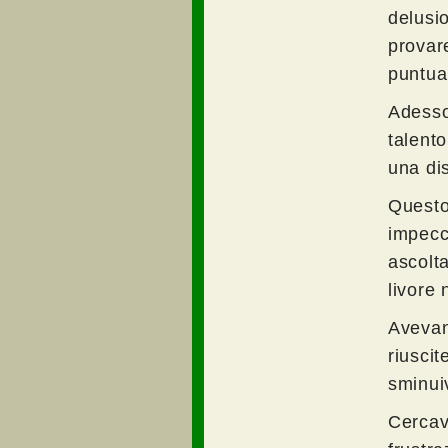
delusi
provar
puntual
Adesso
talent
una di
Questo
impecc
ascolt
livore 
Avevan
riusci
sminui
Cercav