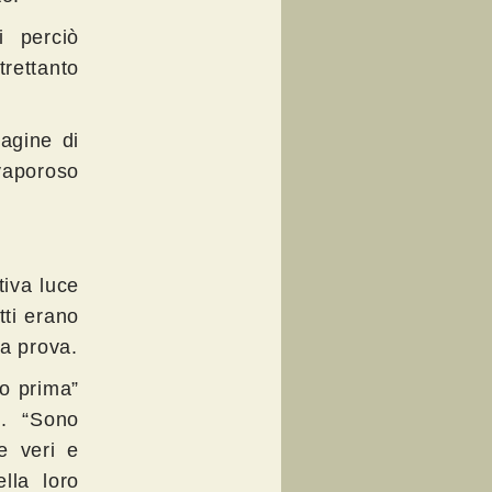
i perciò
trettanto
agine di
 vaporoso
tiva luce
tti erano
la prova.
o prima”
re. “Sono
e veri e
lla loro