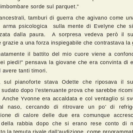
 rimbombare sorde sul parquet.”
ancestrali, tamburi di guerra che agivano come un
a arma psicologica sulla mente di Evelyne che si
zzata dalla paura. A sorpresa vedeva però il s
e grazie a una forza inspiegabile che contrastava la 
natamente il battito del mio cuore viene a confond
dei piedi!” pensava la giovane che era convinta di 
 avere tanti timori.
 sul pianoforte stava Odette che riposava il s
 sudato dopo l’estenuante prova che sarebbe ricomi
 Anche Yvonne era accaldata e col ventaglio si sv
al naso, cercando di ritrovare un po’ di refrig
ione di calore delle due era comunque accresc
i della rabbia dopo che si erano rese conto di 
ato la temuta rivale dall’audizione, come programma