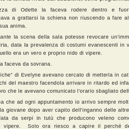
zza di Odette la faceva rodere dentro e fuor
uava a grattarsi la schiena non riuscendo a fare al
 sua anima.
ante la scena della sala potesse revocare un’imm
dria, data la prevalenza di costumi evanescenti in
quello era un vero e proprio nido di vipere.
dia faceva da sovrana.
iche” di Evelyne avevano cercato di metterla in cat
chi del maestro facendola arrivare in ritardo ed infa
oro che le avevano comunicato l’orario sbagliato del
na che ad ogni appuntamento io arrivo sempre molt
la giovane dopo aver capito dell’inganno delle alt
data da serpi in tutù che producono veleno com
e vipere. Solo ora riesco a capire il perché de