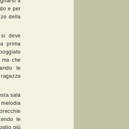
egnarsi a
rdo e per
zzo della
 si deve
la prima
poggiato
o ma che
ando le
 ragazza
sta sala
a melodia
orecchie
tendo le
oglio più