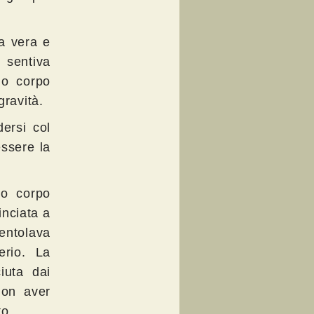
a vera e
 sentiva
uo corpo
gravità.
ersi col
essere la
uo corpo
nciata a
entolava
erio. La
iuta dai
non aver
to.