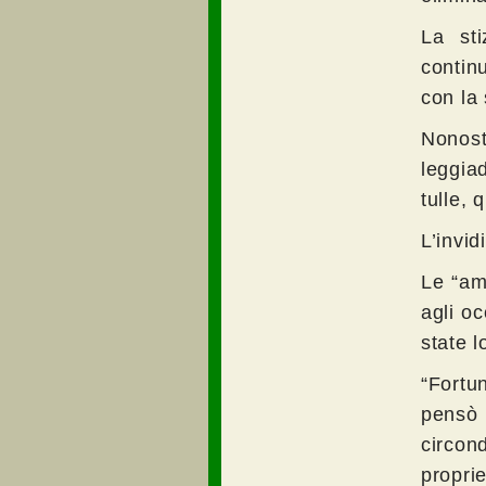
La sti
contin
con la
Nonost
leggia
tulle, 
L’invi
Le “am
agli oc
state l
“Fortu
pensò 
circon
propri