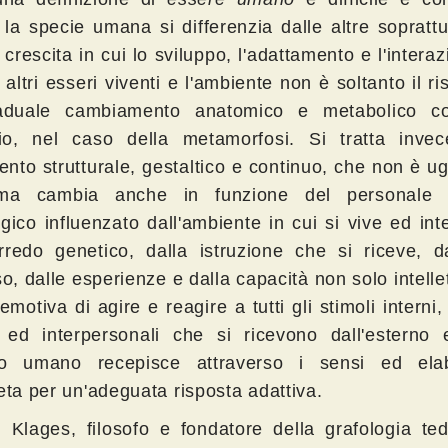
 la specie umana si differenzia dalle altre soprattu
 crescita in cui lo sviluppo, l'adattamento e l'intera
li altri esseri viventi e l'ambiente non è soltanto il ri
aduale cambiamento anatomico e metabolico c
o, nel caso della metamorfosi. Si tratta inve
nto strutturale, gestaltico e continuo, che non è u
, ma cambia anche in funzione del personale 
gico influenzato dall'ambiente in cui si vive ed int
rredo genetico, dalla istruzione che si riceve, d
so, dalle esperienze e dalla capacità non solo intelle
motiva di agire e reagire a tutti gli stimoli interni, 
i ed interpersonali che si ricevono dall'esterno 
llo umano recepisce attraverso i sensi ed el
eta per un'adeguata risposta adattiva.
 Klages, filosofo e fondatore della grafologia ted