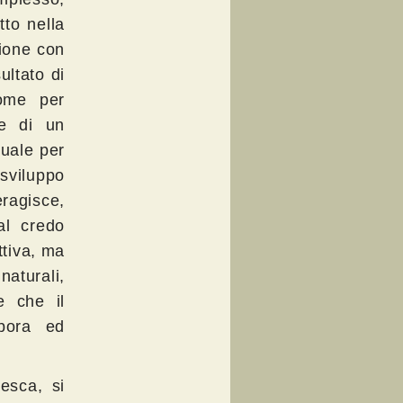
tto nella
zione con
sultato di
ome per
ce di un
guale per
sviluppo
eragisce,
al credo
ttiva, ma
naturali,
e che il
abora ed
esca, si