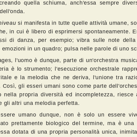
 creando quella schiuma, anch'essa sempre divers
dell'onda.
niveau
si manifesta in tutte quelle attività umane, so
che, in cui è libero di esprimersi spontaneamente. E
ssi di danza, per esempio; vibra sulle note della
 emozioni in un quadro; pulsa nelle parole di uno scri
ages, l'uomo è dunque, parte di un'orchestra music
eria è lo strumento; l'esecuzione orchestrale rappr
vitale e la melodia che ne deriva, l'unione tra razi
à. Così, gli esseri umani sono come parte dell'orche
 nella propria diversità ed incompletezza, riesce 
 gli altri una melodia perfetta.
ssere umano dunque, non è solo un essere viv
icato prettamente biologico del termine, ma è una 
ssa dotata di una propria personalità unica, inimita