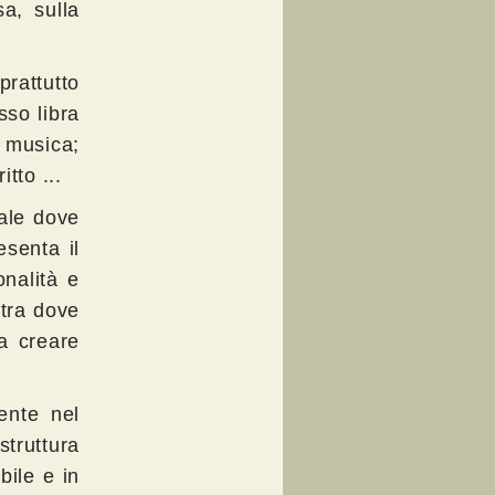
a, sulla
prattutto
sso libra
 musica;
tto ...
ale dove
esenta il
onalità e
stra dove
a creare
ente nel
struttura
bile e in