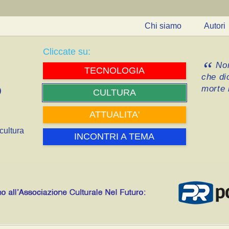
Chi siamo
Autori
Cliccate su:
Non
TECNOLOGIA
che di
morte i
CULTURA
ATTUALITA'
cultura
INCONTRI A TEMA