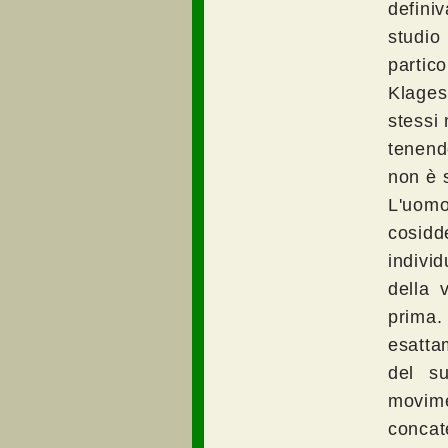
defini
studio
partic
Klages
stessi 
tenend
non è 
L'uom
cosid
indivi
della 
prima
esatta
del s
movim
concat