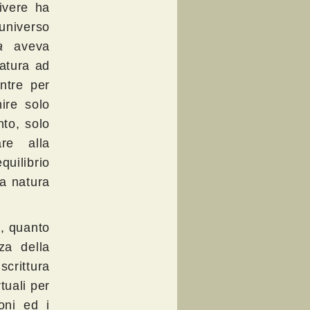
ivere ha
universo
a
aveva
atura ad
entre per
ire solo
nto, solo
are alla
uilibrio
la natura
, quanto
za della
scrittura
rtuali per
foni ed i