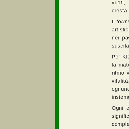
vuoti,
cresta 
Il
form
artisti
nei pa
suscita
Per Kl
la mat
ritmo 
vitalit
ognuno
insieme
Ogni e
signif
comple