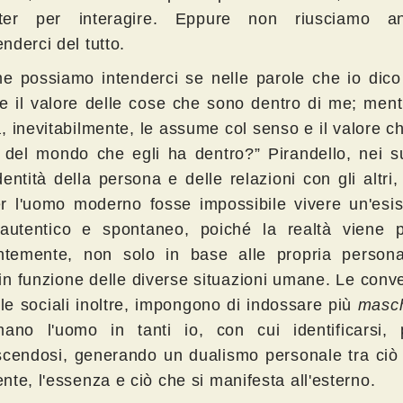
ter per interagire. Eppure non riusciamo a
nderci del tutto.
e possiamo intenderci se nelle parole che io dico 
e il valore delle cose che sono dentro di me; ment
a, inevitabilmente, le assume col senso e il valore 
 del mondo che egli ha dentro?” Pirandello, nei su
dentità della persona e delle relazioni con gli altri,
r l'uomo moderno fosse impossibile vivere un'esis
utentico e spontaneo, poiché la realtà viene p
entemente, non solo in base alle propria persona
in funzione delle diverse situazioni umane. Le conv
ole sociali inoltre, impongono di indossare più
masc
mano l'uomo in tanti io, con cui identificarsi,
scendosi, generando un dualismo personale tra ciò 
te, l'essenza e ciò che si manifesta all'esterno.