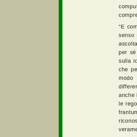
compu
compre
“E com
senso 
ascolt
per sé
sulla i
che pe
modo a
differ
anche 
le reg
frantu
ricono
veramen