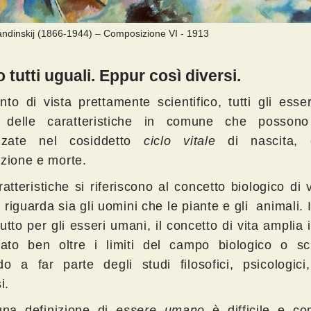
Kandinskij (1866-1944) – Composizione VI - 1913
 tutti uguali. Eppur così diversi.
to di vista prettamente scientifico, tutti gli esser
 delle caratteristiche in comune che possono
izzate nel cosiddetto
ciclo vitale
di nascita, c
uzione e morte.
ratteristiche si riferiscono al concetto biologico di v
 riguarda sia gli uomini che le piante e gli animali. I
utto per gli esseri umani, il concetto di vita amplia i
icato ben oltre i limiti del campo biologico o sci
do a far parte degli studi filosofici, psicologici
i.
na definizione di
essere umano
è difficile e co