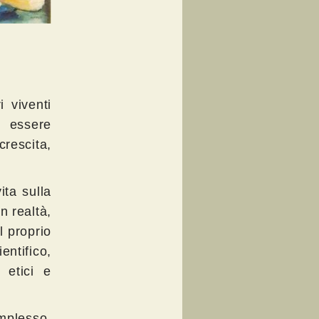
i viventi
 essere
rescita,
ita sulla
n realtà,
l proprio
entifico,
, etici e
mplesso,