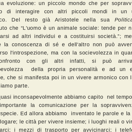
ua evoluzione: un piccolo mondo che per sopravv
o di interagire con altri piccoli mondi in un 
ico. Del resto già Aristotele nella sua
Politic
uto che “L'uomo è un animale sociale: tende per n
arsi ad altri individui e a costituirsi società.”; m
 la conoscenza di sé e dell'altro non può avven
erso l'introspezione, ma con la socievolezza in qua
onfronto con gli altri infatti, si può arriv
evolezza della propria personalità e ad un eq
ore, che si manifesta poi in un vivere armonico con 
siamo parte.
quasi inconsapevolmente abbiamo capito nel tempo
importante la comunicazione per la sopravviven
 specie. Ed allora abbiamo inventato le parole e la 
logare; le città per vivere insieme; i luoghi reali o vi
rarci; i mezzi di trasporto per avvicinarci; i tele