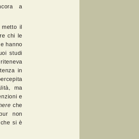
ncora a
metto il
re chi le
che hanno
oi studi
 riteneva
tenza in
ercepita
lità, ma
enzioni e
here
che
 pur non
che si è