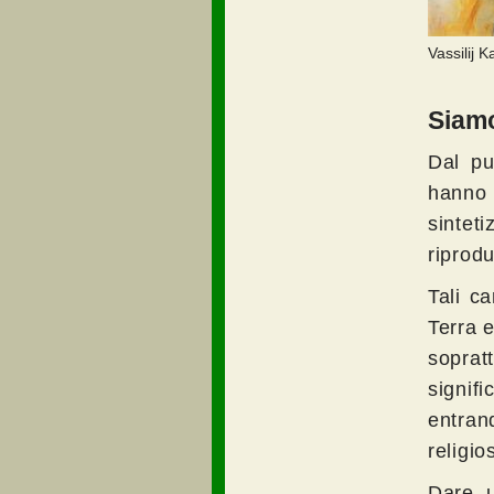
Vassilij 
Siamo
Dal pun
hanno
sintet
riprod
Tali ca
Terra e
sopratt
signif
entran
religios
Dare u