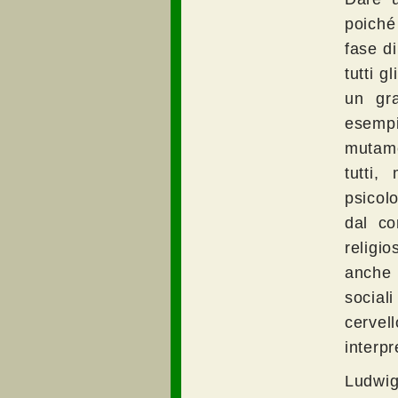
poiché
fase di
tutti g
un gr
esempi
mutame
tutti
psicolo
dal co
religio
anche e
social
cerve
interpr
Ludwig