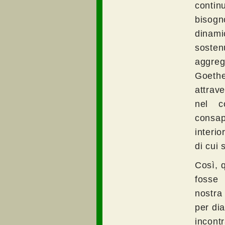
contin
bisogn
dinam
sosten
aggreg
Goethe
attrav
nel c
consap
interi
di cui 
Così, 
fosse 
nostra
per dia
incont