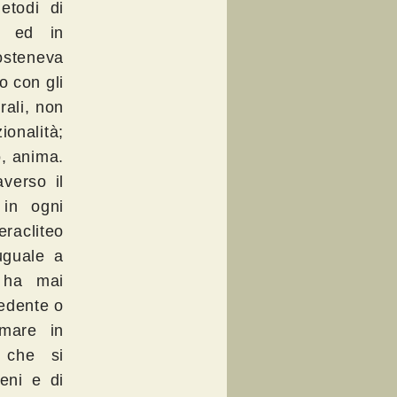
etodi di
le ed in
osteneva
o con gli
rali, non
ionalità;
o, anima.
averso il
 in ogni
racliteo
uguale a
 ha mai
cedente o
mare in
 che si
eni e di