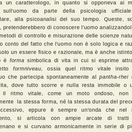
va un caratterologo, in quanto si opponeva ai m
 sull'uomo da parte della psicologia ufficia
olare, alla psicoanalisi del suo tempo. Queste, s
, pretenderebbero di conoscere l'uomo analizzandol
metodi di controllo e misurazione delle scienze natu
o conto del fatto che l'uomo non è solo logica e raz
solo un essere fisico e razionale, ma è anche istint
o è
forma
simbolica di vita in cui si esprime attr
detto
formniveau,
ossia quel ritmo vitale insito
duo che partecipa spontaneamente al
pantha-rhei
e
vita, dove tutto scorre e nulla resta immobile o 
. Il ritmo vitale, come un moto ondoso, non
mente la stessa forma, né la stessa durata del pre
uccessivo, eppure è sempre un'onda che nel 
ento, si articola con ampie arcate di tratti
enano e si curvano armonicamente in serie di pi