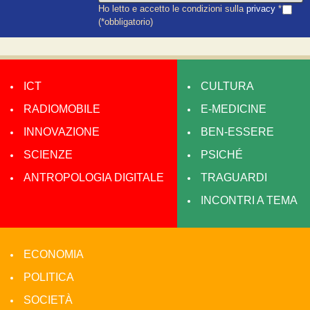
Ho letto e accetto le condizioni sulla
privacy
*
(*obbligatorio)
ICT
CULTURA
RADIOMOBILE
E-MEDICINE
INNOVAZIONE
BEN-ESSERE
SCIENZE
PSICHÉ
ANTROPOLOGIA DIGITALE
TRAGUARDI
INCONTRI A TEMA
ECONOMIA
POLITICA
SOCIETÀ