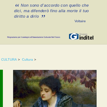
Non sono d’accordo con quello che
dici, ma difenderò fino alla morte il tuo
diritto a dirlo
Voltaire
CULTURA
>
Cultura
>