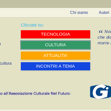
Chi siamo
Autori
Cliccate su:
Non
TECNOLOGIA
che di
morte i
CULTURA
ATTUALITA'
cultura
INCONTRI A TEMA