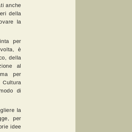
ati anche
eri della
ovare la
inta per
lvolta, è
co, della
zione al
 ma per
. Cultura
 modo di
gliere la
egge, per
prie idee