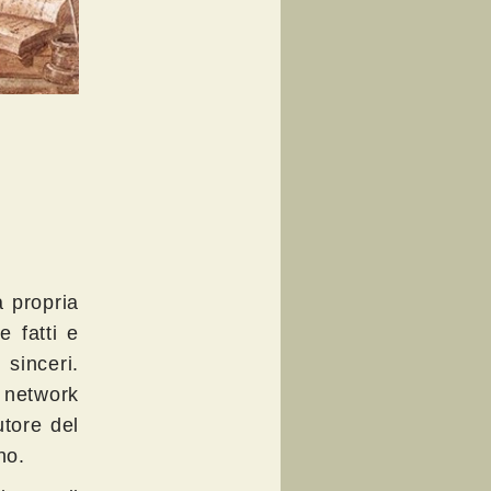
a propria
e fatti e
sinceri.
l network
utore del
no.