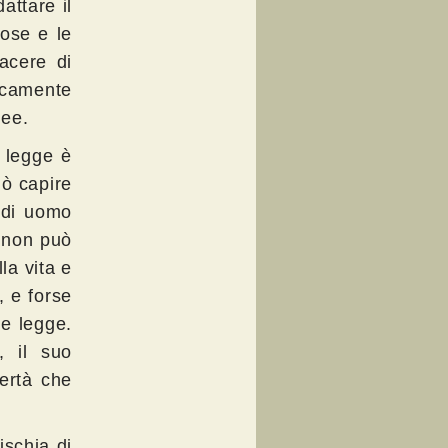
attare il
cose e le
iacere di
ocamente
dee.
 legge è
uò capire
 di uomo
 non può
la vita e
, e forse
me legge.
, il suo
bertà che
ischia di