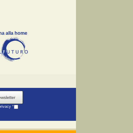
na alla home
ewsletter
privacy
*