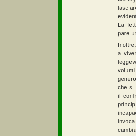
lascia
eviden
La let
pare u
Inoltr
a vive
leggev
volum
genero
che si 
il conf
princi
incapac
invoca
cambiar