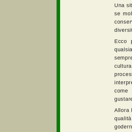
Una si
se mol
conser
divers
Ecco p
qualsi
sempre
cultur
proce
interp
come s
gustare
Allora
qualit
goderne