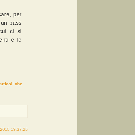
care, per
i un pass
cui ci si
enti e le
articoli che
/2015 19:37:25