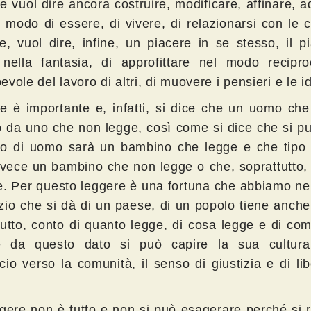
 vuol dire ancora costruire, modificare, affinare, ad
o modo di essere, di vivere, di relazionarsi con le 
e, vuol dire, infine, un piacere in se stesso, il p
 nella fantasia, di approfittare nel modo recipr
vole del lavoro di altri, di muovere i pensieri e le i
e è importante e, infatti, si dice che un uomo che
o da uno che non legge, così come si dice che si p
po di uomo sarà un bambino che legge e che tipo
nvece un bambino che non legge o che, soprattutto,
e. Per questo leggere è una fortuna che abbiamo nel
izio che si dà di un paese, di un popolo tiene anche
tutto, conto di quanto legge, di cosa legge e di co
 da questo dato si può capire la sua cultura
cio verso la comunità, il senso di giustizia e di li
.
gere non è tutto e non si può esagerare perché si r