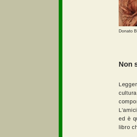
Donato Br
Non s
Legger
cultura
compor
L’amici
ed è qu
libro 