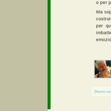
o per 
Ma sop
costru
per qu
imbatte
emozion
[Nuovo c