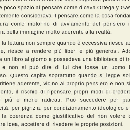
re poco spazio al pensare come diceva Ortega y Gas
temente considerava il pensare come la cosa fonda
tura come motorino di avviamento del pensiero
na bella immagine molto aderente alla realtà.
e, la lettura non sempre quando è eccessiva riesce a
re, riesce a rendere più liberi e più generosi. Ado
a un libro al giorno e possedeva una biblioteca di t
i e non si può dire di lui che fosse un uomo
so. Questo capita soprattutto quando si legge sol
ritiene aderente, vicino al proprio pensiero e non s
ronto, il rischio di ripensare propri modi di creder
pi più o meno radicati. Può succedere per pa
ità, per pigrizia, per condizionamento ideologico e 
 la coerenza come giustificativo del non volere 
e idea, accettare di rivedere le proprie posizioni.