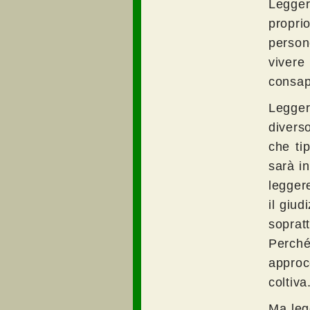
Leggere
propri
person
vivere
consape
Legger
divers
che ti
sarà i
legger
il giud
soprat
Perché
approc
coltiva
Ma leg