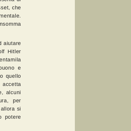
set, che
mentale.
 insomma
d aiutare
lf Hitler
rentamila
 buono e
o quello
i accetta
e, alcuni
ura, per
allora si
o potere